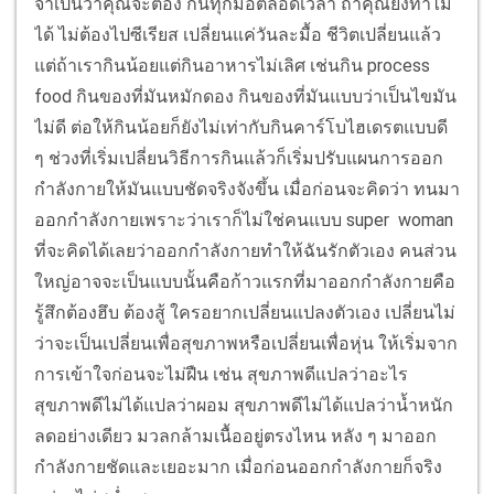
จำเป็นว่าคุณจะต้อง กินทุกมื้อตลอดเวลา ถ้าคุณยังทำไม่
ได้ ไม่ต้องไปซีเรียส เปลี่ยนแค่วันละมื้อ ชีวิตเปลี่ยนแล้ว
แต่ถ้าเรากินน้อยแต่กินอาหารไม่เลิศ เช่นกิน process
food กินของที่มันหมักดอง กินของที่มันแบบว่าเป็นไขมัน
ไม่ดี ต่อให้กินน้อยก็ยังไม่เท่ากับกินคาร์โบไฮเดรตแบบดี
ๆ ช่วงที่เริ่มเปลี่ยนวิธีการกินแล้วก็เริ่มปรับแผนการออก
กำลังกายให้มันแบบชัดจริงจังขึ้น เมื่อก่อนจะคิดว่า ทนมา
ออกกำลังกายเพราะว่าเราก็ไม่ใช่คนแบบ super woman
ที่จะคิดได้เลยว่าออกกำลังกายทำให้ฉันรักตัวเอง คนส่วน
ใหญ่อาจจะเป็นแบบนั้นคือก้าวแรกที่มาออกกำลังกายคือ
รู้สึกต้องฮึบ ต้องสู้ ใครอยากเปลี่ยนแปลงตัวเอง เปลี่ยนไม่
ว่าจะเป็นเปลี่ยนเพื่อสุขภาพหรือเปลี่ยนเพื่อหุ่น ให้เริ่มจาก
การเข้าใจก่อนจะไม่ฝืน เช่น สุขภาพดีแปลว่าอะไร
สุขภาพดีไม่ได้แปลว่าผอม สุขภาพดีไม่ได้แปลว่าน้ำหนัก
ลดอย่างเดียว มวลกล้ามเนื้ออยู่ตรงไหน หลัง ๆ มาออก
กำลังกายชัดและเยอะมาก เมื่อก่อนออกกำลังกายก็จริง