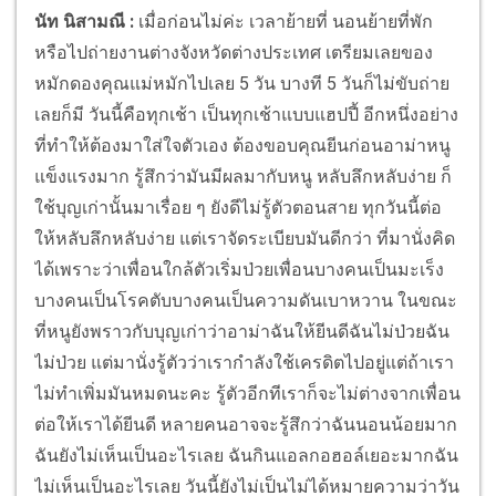
นัท นิสามณี
:
เมื่อก่อนไม่ค่ะ เวลาย้ายที่ นอนย้ายที่พัก
หรือไปถ่ายงานต่างจังหวัดต่างประเทศ เตรียมเลยของ
หมักดองคุณแม่หมักไปเลย 5 วัน บางที 5 วันก็ไม่ขับถ่าย
เลยก็มี วันนี้คือทุกเช้า เป็นทุกเช้าแบบแฮปปี้ อีกหนึ่งอย่าง
ที่ทำให้ต้องมาใส่ใจตัวเอง ต้องขอบคุณยีนก่อนอาม่าหนู
แข็งแรงมาก รู้สึกว่ามันมีผลมากับหนู หลับลึกหลับง่าย ก็
ใช้บุญเก่านั้นมาเรื่อย ๆ ยังดีไม่รู้ตัวตอนสาย ทุกวันนี้ต่อ
ให้หลับลึกหลับง่าย แต่เราจัดระเบียบมันดีกว่า ที่มานั่งคิด
ได้เพราะว่าเพื่อนใกล้ตัวเริ่มป่วยเพื่อนบางคนเป็นมะเร็ง
บางคนเป็นโรคตับบางคนเป็นความดันเบาหวาน ในขณะ
ที่หนูยังพราวกับบุญเก่าว่าอาม่าฉันให้ยีนดีฉันไม่ป่วยฉัน
ไม่ป่วย แต่มานั่งรู้ตัวว่าเรากำลังใช้เครดิตไปอยู่แต่ถ้าเรา
ไม่ทำเพิ่มมันหมดนะคะ รู้ตัวอีกทีเราก็จะไม่ต่างจากเพื่อน
ต่อให้เราได้ยีนดี หลายคนอาจจะรู้สึกว่าฉันนอนน้อยมาก
ฉันยังไม่เห็นเป็นอะไรเลย ฉันกินแอลกอฮอล์เยอะมากฉัน
ไม่เห็นเป็นอะไรเลย วันนี้ยังไม่เป็นไม่ได้หมายความว่าวัน