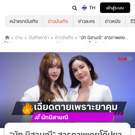
TH
เข้าสู่ระบบ
หน้าแรกบันเทิง
ข่าวบันเทิง
ข่าวละคร
ข่าวหนัง
รี
อ่าน
บันเทิงดารา
ข่าวบันเทิง
“นัท นิสามณี” สารภาพเคย
โด๊ปยาคุม หวังสวยคูณสอง แต่เฉียดตายเพราะตับไตเกือบพัง!
“นัท นิสามณี” สารภาพเคยโด๊ปยา