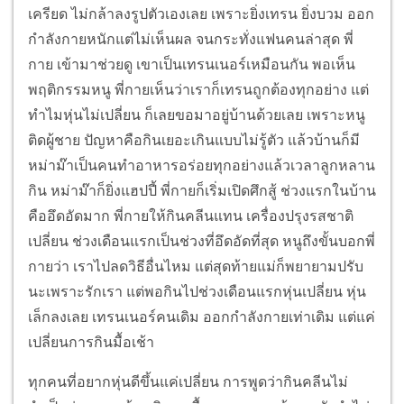
เครียด ไม่กล้าลงรูปตัวเองเลย เพราะยิ่งเทรน ยิ่งบวม ออก
กำลังกายหนักแต่ไม่เห็นผล จนกระทั่งแฟนคนล่าสุด พี่
กาย เข้ามาช่วยดู เขาเป็นเทรนเนอร์เหมือนกัน พอเห็น
พฤติกรรมหนู พี่กายเห็นว่าเราก็เทรนถูกต้องทุกอย่าง แต่
ทำไมหุ่นไม่เปลี่ยน ก็เลยขอมาอยู่บ้านด้วยเลย เพราะหนู
ติดผู้ชาย ปัญหาคือกินเยอะเกินแบบไม่รู้ตัว แล้วบ้านก็มี
หม่าม๊าเป็นคนทำอาหารอร่อยทุกอย่างแล้วเวลาลูกหลาน
กิน หม่าม๊าก็ยิ่งแฮปปี้ พี่กายก็เริ่มเปิดศึกสู้ ช่วงแรกในบ้าน
คืออึดอัดมาก พี่กายให้กินคลีนแทน เครื่องปรุงรสชาติ
เปลี่ยน ช่วงเดือนแรกเป็นช่วงที่อึดอัดที่สุด หนูถึงขั้นบอกพี่
กายว่า เราไปลดวิธีอื่นไหม แต่สุดท้ายแม่ก็พยายามปรับ
นะเพราะรักเรา แต่พอกินไปช่วงเดือนแรกหุ่นเปลี่ยน หุ่น
เล็กลงเลย เทรนเนอร์คนเดิม ออกกำลังกายเท่าเดิม แต่แค่
เปลี่ยนการกินมื้อเช้า
ทุกคนที่อยากหุ่นดีขึ้นแค่เปลี่ยน การพูดว่ากินคลีนไม่