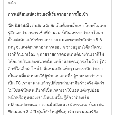
หน้า
การเปลี่ยนแปลงตัวเองที่เริ่มจากอาหารมื้อเช้า
นัท นิสามณี
:
กินจัดหนักจัดเต็มตั้งแต่มื้อเช้า โดยที่ไม่เคย
รู้สึกเลยว่าอาหารเช้าที่บ้านเวอร์เกิน เพราะว่าเราโตมา
ตั้งแต่สมัยแม่ทำข้าวแกงขาย แม่จะชอบทำกับข้าว 5-6
เมนู จะเสพติดเวลาอาหารเยอะ ๆ วางอยู่บนโต๊ะ มีครบ
เราก็กินมาเรื่อย ๆ ถ่ายรายการคอนเทนต์บางวันเราก็ไม่
ได้อยากกินเยอะขนาดนั้น แต่ถ้าน้อยคนดูก็จะไม่ว้าว รู้ตัว
อีกทีใส่เสื้อผ้าไซส์ L มีแฟนคลับแท็กรูปมาเรานึกว่าเขา
เป็นเอนตี้แฟนบอกให้ผู้ช่วยลบแอคทิ้ง ผู้ช่วยบอกว่าเขา
เป็น FC เรามานานแล้วรูปที่เขาถ่ายมาคือร่างจริง คิดว่า
ไม่ใช่แค่นัทคนเดียวที่เป็นเวลาเราใช้แอคแต่งรูปบ่อย
หน้าหรือหุ่นของเราเป็นแบบนั้น รู้สึกว่าต้องเริ่ม
เปลี่ยนแปลงตนเอง ตอนนั้นถึงแม้จะมีเทรนเนอร์นะ เล่น
ฟิตเนสมา 3-4 ปี หุ่นก็ยังใหญ่ขึ้นทุกวัน เทรนเนอร์ยัง