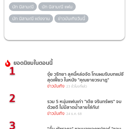
นัท นิสามณี
นัท นิสามณี แฟน
นัท นิสามณี แต่งงาน
ข่าวบันเทิงวันนี้
ยอดนิยมในตอนนี้
1
จุ๋ย วรัทยา ลุคนี้หล่อจัด โกนผมรับบทแม่ชี
สุดเฟี้ยว ในหนัง "คุณยายวรนาฎ"
ข่าวบันเทิง
23 ชั่วโมงที่แล้ว
2
รวม 5 หนุ่มแฟนเก่า "เต้ย จรินทร์พร" จบ
ด้วยดี ไม่มีสาดน้ำลายใส่กัน!
ข่าวบันเทิง
24 ธ.ค. 68
3
"อั้ม พัชราภา" ชวนนางเอกซุปตาร์ "แอน