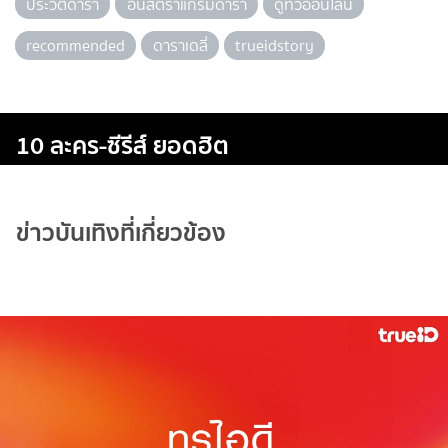
ประวัติดารา
อินสตราแกรมดารา
ดูทีวีออนไลน์
recommended
ดาราเดลี่
trueidstory
10 ละคร-ซีรีส์ ยอดฮิต
ข่าวบันเทิงที่เกี่ยวข้อง