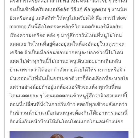
ครั้งการเครียดคือเวลาไม่พอ เช่น ตื่นมาแล้วรีบ ๆ เช้านั้น
จะเป็นเช้าที่เครียดแบบอึดอัด วิธีแก้ คือ พูดตรง ๆ งานนัท
ยังเครียดอยู่ แต่สิ่งที่ทำให้หนูไม่เครียดได้ คือ การมี slow
morning อันนี้คือโคตรจะพลิกชีวิต แดดกับแอร์มีผลกับ
เรื่องความเครียด หลัง ๆ มารู้สึกว่าวันไหนที่หนูไม่โดน
แดดเลย วันไหนที่อยู่ต้องอยู่แต่ในห้องอัดอยู่ในสตูเราจะ
เครียด ถ้าเป็นเมื่อก่อนชอบมากหนูจะบอกช่วงนี้ไม่โดน
แดด ไม่ดำ ทุกวันนี้ไม่เอานะ หนูเดินเยอะมากเดินกลับ
บ้าน เพราะว่าได้ออกกำลังกายด้วยได้ให้ร่างกายหรือผิว
มันเจออะไรที่มันเป็นธรรมชาติ เราก็ต้องเลือกที่จะหายใจ
แต่ว่าอย่างน้อยถ้าอยู่แต่ห้องแอร์ผิวจะแห้ง ทุกวันนี้พอ
โดนแดดเยอะ ๆ โดนแดดตอนเช้าหนูรู้สึกว่าผิวสวยแฮปปี้
ตอนนี้เปลี่ยนที่นั่งในการกินข้าว สตอรี่ทุกเช้าจะสังเกตว่า
กินข้าวหน้าบ้าน เมื่อก่อนหนูจะต้องกินโต๊ะอาหาร ตอนนี้
ต้องนั่งกินหน้าบ้านให้มันโดนโดนแดดโดนลมข้างนอก