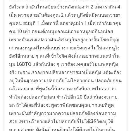
ยังไงล่ะ ถ้าอันไหนเขียนข้างหลังกล่องว่า 2 เม็ด เรากิน 4
เม็ด ความสวยมันต้องคูณ 2 แล้วหนูถึงขั้นมีคนบอกว่ายา
คุมคน สมมุติ 1 เม็ดเท่านี้ แต่ยาคุมม้า 1 เม็ด เท่ากับยาคุม
คน 10 เท่า ตอนเด็กหนูบอกแม่เอามาหนูขอกินหน่อย
เพราะมันแรงแปลว่ามันเลิศ หนูกินอยู่อย่างงั้น โชคดีบุญ
เก่าของหนูแค่ไหนที่แบบร่างกายแข็งแรง ไม่ใช่แค่หนูไง
ยังมีอีกหลาย ๆ คนที่เข้าใจผิด ดังนั้นนอยากจะแนะนำใน
มุม LGBTQ แล้วกันน้อง ๆ เราต้องเทคฮอร์โมนเพศหญิง
จริง เพราะเราอยากเปลี่ยนจากชายมาเป็นหญิง แต่จะต้อง
อยู่ในพื้นฐานความปลอดภัย ไม่ใช่สวยก่อน ปลอดภัยก่อน
แล้วค่อยสวย พี่พูดวันนี้น้องอาจจะยังนึกภาพไม่ออกว่า
ทำไมต้องปลอดภัยก่อน ผ่านไปอีก 20 ปีแล้วน้องจะมาบ
อก ถ้าได้เจอพี่น้องจะพูดว่าพี่นัทขอบคุณมากเลยที่พูด
เพราะมันสำคัญกว่ามากความปลอดภัยต้องก่อนความ
สวย เพราะถ้าสวยแล้วไม่ปลอดภัยก็ไม่ได้มีชีวิตอยู่ใช้
ความสวยค่ะ ดังนั้นถ้าหนูย้อนไปได้คือจะไม่กินยาเกิน