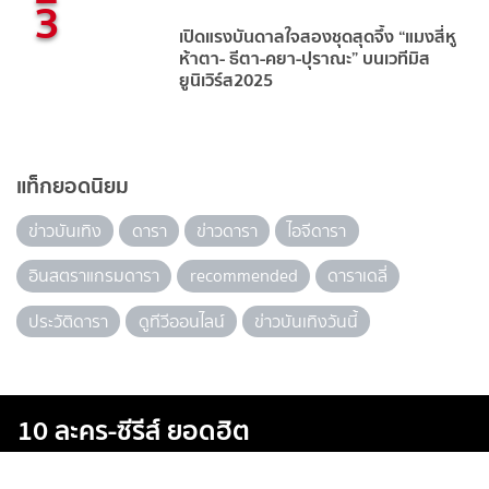
3
เปิดแรงบันดาลใจสองชุดสุดจึ้ง “แมงสี่หู
ห้าตา- ธีตา-คยา-ปุราณะ” บนเวทีมิส
ยูนิเวิร์ส2025
แท็กยอดนิยม
ข่าวบันเทิง
ดารา
ข่าวดารา
ไอจีดารา
อินสตราแกรมดารา
recommended
ดาราเดลี่
ประวัติดารา
ดูทีวีออนไลน์
ข่าวบันเทิงวันนี้
10 ละคร-ซีรีส์ ยอดฮิต