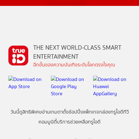
THE NEXT WORLD-CLASS SMART
ENTERTAINMENT
อีกขั้นของความบันเทิงระดับโลกตรงใจคุณ
วันนี้
ดู
สิทธิพิเศษ
อ่าน
เกม
ตาตั้ง
ช้อปปิ้ง
แพ็กเกจ
กล่องทรูไอดีทีวี
คอมมูนิตี้
บริการช่วยเหลือทรูไอดี