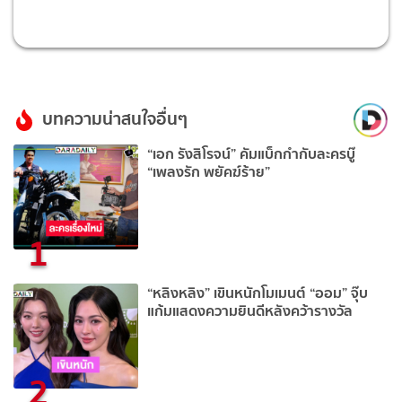
บทความน่าสนใจอื่นๆ
“เอก รังสิโรจน์” คัมแบ็กกำกับละครบู๊
“เพลงรัก พยัคฆ์ร้าย”
1
“หลิงหลิง” เขินหนักโมเมนต์ “ออม” จุ๊บ
แก้มแสดงความยินดีหลังคว้ารางวัล
2