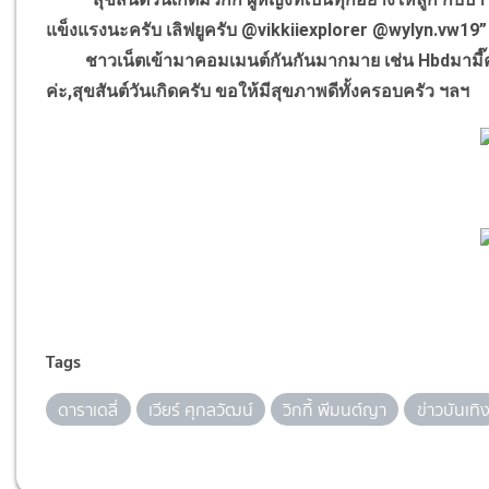
แข็งแรงนะครับ เลิฟยูครับ @vikkiiexplorer @wylyn.vw19”
ชาวเน็ตเข้ามาคอมเมนต์กันกันมากมาย เช่น Hbdมามี๊คนสวยนะ
ค่ะ,สุขสันต์วันเกิดครับ ขอให้มีสุขภาพดีทั้งครอบครัว ฯลฯ
Tags
ดาราเดลี่
เวียร์ ศุกลวัฒน์
วิกกี้ พีมนต์ญา
ข่าวบันเทิ