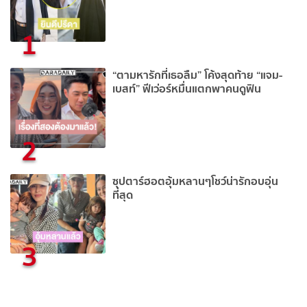
1
“ตามหารักที่เธอลืม” โค้งสุดท้าย “แจม-
เบสท์” ฟีเว่อร์หมื่นแตกพาคนดูฟิน
2
ซุปตาร์ฮอตอุ้มหลานๆโชว์น่ารักอบอุ่น
ที่สุด
3