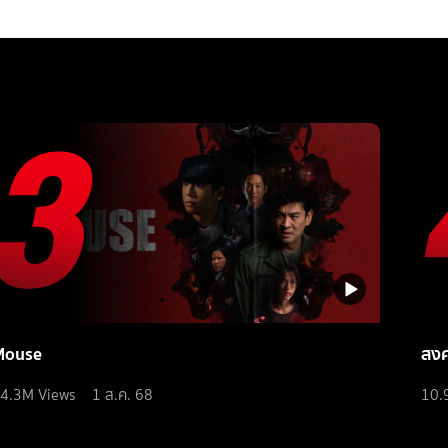
Mouse
สง
4.3M
Views
1 ส.ค. 68
10.