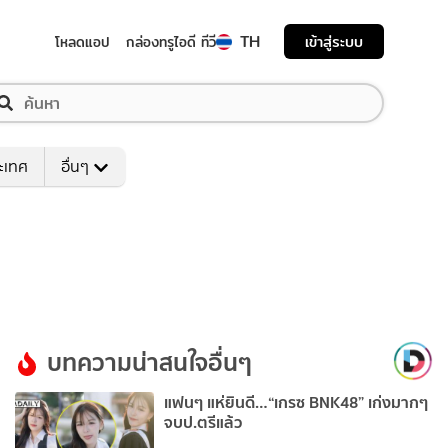
TH
เข้าสู่ระบบ
โหลดแอป
กล่องทรูไอดี ทีวี
ระเทศ
อื่นๆ
บทความน่าสนใจอื่นๆ
แฟนๆ แห่ยินดี…“เกรซ BNK48” เก่งมากๆ
จบป.ตรีแล้ว