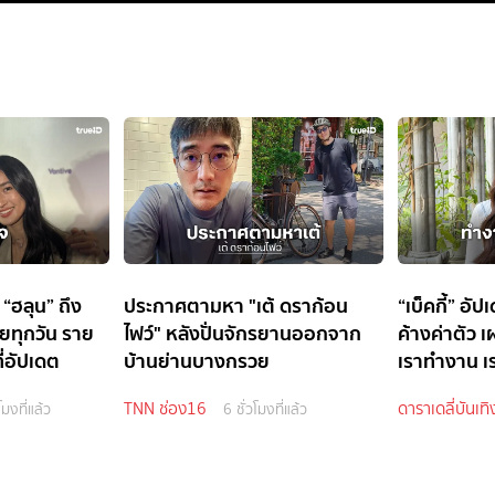
 “ฮลุน” ถึง
ประกาศตามหา "เต้ ดราก้อน
“เบ็คกี้” อั
ายทุกวัน ราย
ไฟว์" หลังปั่นจักรยานออกจาก
ค้างค่าตัว เผ
ี่อัปเดต
บ้านย่านบางกรวย
เราทำงาน เร
TNN ช่อง16
ดาราเดลี่บันเทิ
โมงที่แล้ว
6 ชั่วโมงที่แล้ว