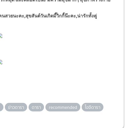
คะ,สุขสันต์วันเกิดมี๊วิกกี้น๊ะคะ,น่ารักทั้งคู่
ง
ข่าวดารา
ดารา
recommended
ไอจีดารา