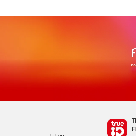
T
E
Follow us