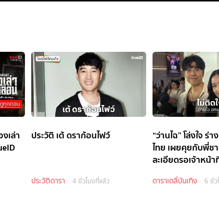
องเล่า
ประวัติ เต้ ดราก้อนไฟว์
“ว่านไฉ” โล่งใจ ร่าง
ueID
ไทย เผยคุยกับพี่ช
ละเอียดรอเจ้าหน้าท
ประวัติดารา
ดาราเดลี่บันเทิง
4 ชั่วโมงที่แล้ว
6 ชั่ว