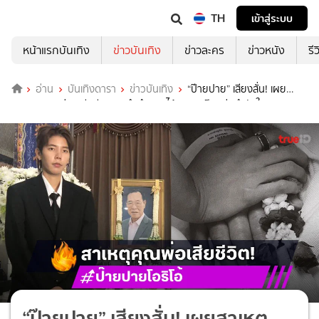
TH
เข้าสู่ระบบ
หน้าแรกบันเทิง
ข่าวบันเทิง
ข่าวละคร
ข่าวหนัง
รี
อ่าน
บันเทิงดารา
ข่าวบันเทิง
“ป๊ายปาย” เสียงสั่น! เผย
สาเหตุ “คุณพ่อ” เสียชีวิต จดจำคำสอนได้เสมอ “นุ๊ก” ส่งกำลังใจ
“ป๊ายปาย” เสียงสั่น! เผยสาเหตุ