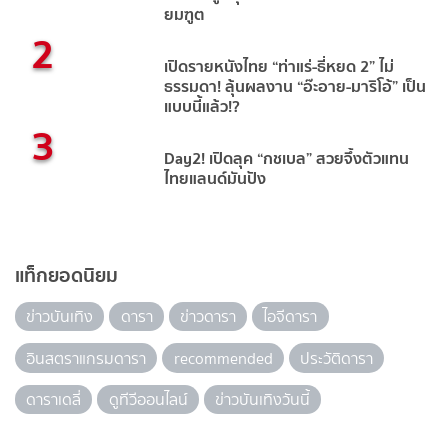
ยมฑูต
2
เปิดรายหนังไทย “ท่าแร่-ธี่หยด 2” ไม่
ธรรมดา! ลุ้นผลงาน “อ๊ะอาย-มาริโอ้” เป็น
แบบนี้แล้ว!?
3
Day2! เปิดลุค “กชเบล” สวยจึ้งตัวแทน
ไทยแลนด์มันปัง
แท็กยอดนิยม
ข่าวบันเทิง
ดารา
ข่าวดารา
ไอจีดารา
อินสตราแกรมดารา
recommended
ประวัติดารา
ดาราเดลี่
ดูทีวีออนไลน์
ข่าวบันเทิงวันนี้