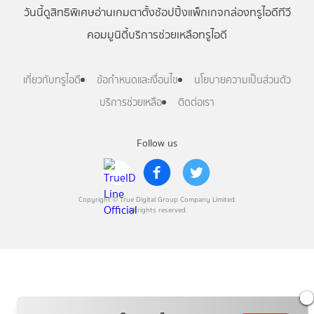
วันนี้
ดู
สิทธิพิเศษ
อ่าน
เกม
ตาตั้ง
ช้อปปิ้ง
แพ็กเกจ
กล่องทรูไอดีทีวี
คอมมูนิตี้
บริการช่วยเหลือทรูไอดี
เกี่ยวกับทรูไอดี
ข้อกำหนดและเงื่อนไข
นโยบายความเป็นส่วนตัว
บริการช่วยเหลือ
ติดต่อเรา
Follow us
Copyright © True Digital Group Company Limited.
All rights reserved