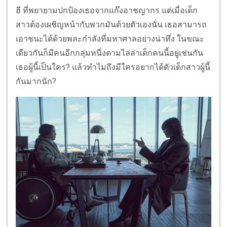
ฮี ที่พยายามปกป้องเธอจากแก๊งอาชญากร แต่เมื่อเด็ก
สาวต้องเผชิญหน้ากับพวกมันด้วยตัวเองนั่น เธอสามารถ
เอาชนะได้ด้วยพละกำลังที่มหาศาลอย่างน่าทึ่ง ในขณะ
เดียวกันก็มีคนอีกกลุ่มหนึ่งตามไล่ล่าเด็กคนนี้อยู่เช่นกัน
เธอผู้นี้เป็นใคร? แล้วทำไมถึงมีใครอยากได้ตัวเด็กสาวผู้นี้
กันมากนัก?