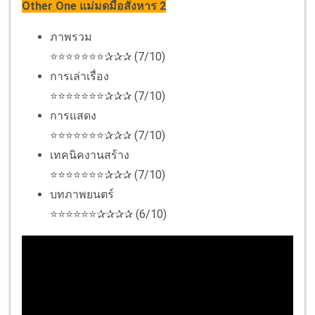
Other One แม่มดมือสังหาร 2
ภาพรวม
⭐⭐⭐⭐⭐⭐⭐✰✰✰ (7/10)
การเล่าเรื่อง
⭐⭐⭐⭐⭐⭐⭐✰✰✰ (7/10)
การแสดง
⭐⭐⭐⭐⭐⭐⭐✰✰✰ (7/10)
เทคนิคงานสร้าง
⭐⭐⭐⭐⭐⭐⭐✰✰✰ (7/10)
บทภาพยนตร์
⭐⭐⭐⭐⭐⭐✰✰✰✰ (6/10)