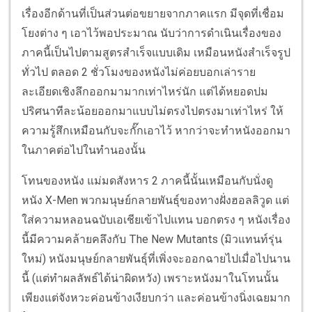
เรื่องอีกด้านที่เป็นส่วนต่อขยายจากภาคแรก มีจุดที่เชื่อม
โยงต่าง ๆ เอาไว้พอประมาณ นับว่าการดำเนินเรื่องของ
ภาคนี้เป็นไปตามสูตรสำเร็จแบบเดิม เหมือนหนังสำเร็จรูป
ทั่วไป ตลอด 2 ชั่วโมงของหนังไม่ค่อยบอกเล่าราย
ละเอียดเชิงลึกออกมามากเท่าไหร่นัก แต่ได้หยอดปม
ปริศนาทีละน้อยออกมาแบบไม่ตรงไปตรงมาเท่าไหร่ ให้
ความรู้สึกเหมือนกับจะกั๊กเอาไว้ หากว่าจะทำหนังออกมา
ในภาคต่อไปในทำนองนั้น
โทนของหนัง แม่มดสังหาร 2 ภาคนี้นั้นเหมือนกับนั่งดู
หนัง X-Men พวกมนุษย์กลายพันธุ์ของทางฝั่งฮอลลิวูด แต่
ใส่ความหลอนฉบับเอเชียเข้าไปแทน บอกตรง ๆ หนังเรื่อง
นี้มีความคล้ายคลึงกับ The New Mutants (มิวแทนท์รุ่น
ใหม่) หนังมนุษย์กลายพันธุ์ที่เพิ่งจะออกฉายไปเมื่อไปนาน
นี้ (แต่ทำผลลัพธ์ได้น่าผิดหวัง) เพราะหนังมาในโทนนั้น
เพียงแต่จังหวะค่อนข้างเงียบกว่า และค่อนข้างนิ่งเฉยมาก