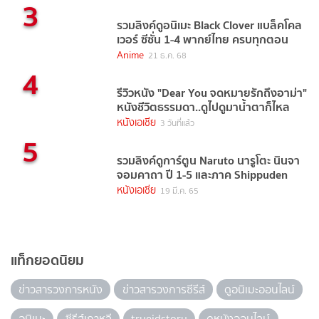
3
รวมลิงค์ดูอนิเมะ Black Clover แบล็คโคล
เวอร์ ซีซั่น 1-4 พากย์ไทย ครบทุกตอน
Anime
21 ธ.ค. 68
4
รีวิวหนัง "Dear You จดหมายรักถึงอาม่า"
หนังชีวิตธรรมดา..ดูไปดูมาน้ำตาก็ไหล
หนังเอเชีย
3 วันที่แล้ว
5
รวมลิงค์ดูการ์ตูน Naruto นารูโตะ นินจา
จอมคาถา ปี 1-5 และภาค Shippuden
หนังเอเชีย
19 มี.ค. 65
แท็กยอดนิยม
ข่าวสารวงการหนัง
ข่าวสารวงการซีรีส์
ดูอนิเมะออนไลน์
อนิเมะ
ซีรีส์เกาหลี
trueidstory
ดูหนังออนไลน์