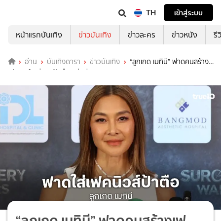
TH
เข้าสู่ระบบ
หน้าแรกบันเทิง
ข่าวบันเทิง
ข่าวละคร
ข่าวหนัง
รี
อ่าน
บันเทิงดารา
ข่าวบันเทิง
“ลูกเกด เมทินี” ฟาดคนสร้าง
เฟกนิวส์ กุข่าว “ป้าตือ” เสียชีวิต
“ลูกเกด เมทินี” ฟาดคนสร้างเฟ