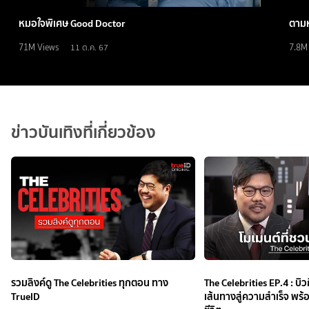
หมอใจพิเศษ Good Doctor
ตามห
71M
Views
7.8M
11 ต.ค. 67
ข่าวบันเทิงที่เกี่ยวข้อง
รวมลิงค์ดู The Celebrities ทุกตอน ทาง
The Celebrities EP.4 : บิว
TrueID
เส้นทางสู่ความสำเร็จ พร้