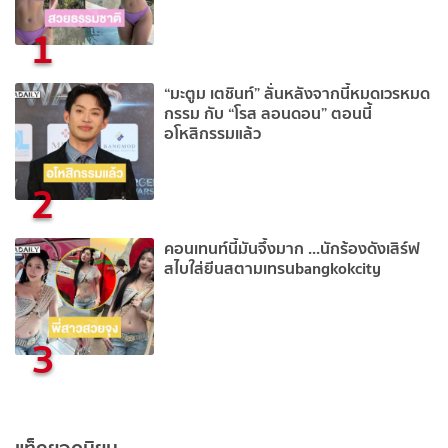
1
“มะตูม เตชินท์” ลั่นหลังจากนี้หมดเวรหมด
กรรม กับ “โรส ลอนดอน” ตอนนี้
อโหสิกรรมแล้ว
2
คอนเทนท์นี้มันจึ้งมาก ...นักร้องดังเสิร์ฟ
สไบใส่ยีนสตามเทรนbangkokcity
3