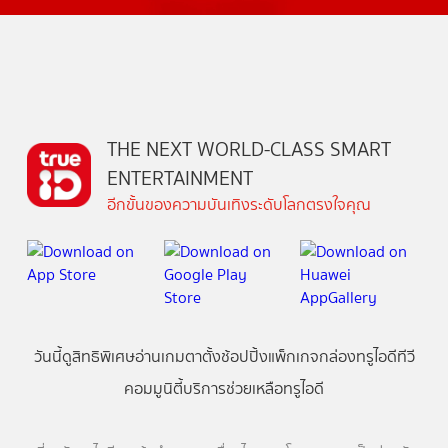
THE NEXT WORLD-CLASS SMART
ENTERTAINMENT
อีกขั้นของความบันเทิงระดับโลกตรงใจคุณ
วันนี้
ดู
สิทธิพิเศษ
อ่าน
เกม
ตาตั้ง
ช้อปปิ้ง
แพ็กเกจ
กล่องทรูไอดีทีวี
คอมมูนิตี้
บริการช่วยเหลือทรูไอดี