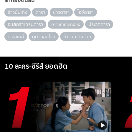
แท็กยอดนิยม
ข่าวบันเทิง
ดารา
ข่าวดารา
ไอจีดารา
อินสตราแกรมดารา
recommended
ประวัติดารา
ดาราเดลี่
ดูทีวีออนไลน์
ข่าวบันเทิงวันนี้
10 ละคร-ซีรีส์ ยอดฮิต