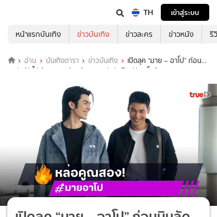
TH
เข้าสู่ระบบ
หน้าแรกบันเทิง
ข่าวบันเทิง
ข่าวละคร
ข่าวหนัง
รี
อ่าน
บันเทิงดารา
ข่าวบันเทิง
เปิดลุค “มาย – อาโป” ก่อน
บินลัดฟ้าไปฮ่องกง เตรียมร่วมงานเปิดตัวป๊อปอัพสโตร์ Dior Winter
2025 Women Collection Cocktail
เปิดลุค “มาย – อาโป” ก่อนบินลัด