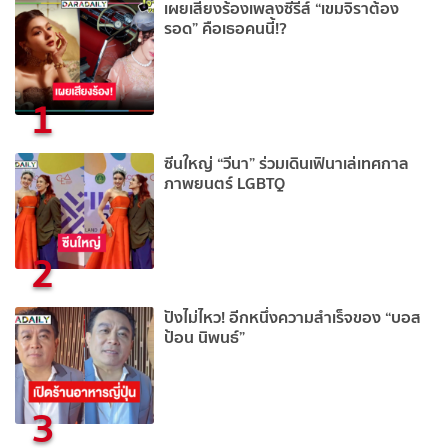
เผยเสียงร้องเพลงซีรีส์ “เขมจิราต้อง
รอด” คือเธอคนนี้!?
1
ซีนใหญ่ “วีนา” ร่วมเดินเฟินาเล่เทศกาล
ภาพยนตร์ LGBTQ
2
ปังไม่ไหว! อีกหนึ่งความสำเร็จของ “บอส
ป้อน นิพนธ์”
3