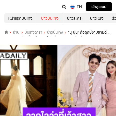
TH
เข้าสู่ระบบ
หน้าแรกบันเทิง
ข่าวบันเทิง
ข่าวละคร
ข่าวหนัง
รี
อ่าน
บันเทิงดารา
ข่าวบันเทิง
“นุ-นุ่น” ถือฤกษ์งามยามดี 4
มิถุนายน เตรียมลั่นระฆังวิวาห์ วันที่รอคอยจะมาถึงแล้ว!