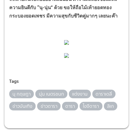
ความยินดีกับ “นุ-นุ่น” ด้วย ขอให้ถือไม้เท้ายอดทอง
กระบองยอดเพชร มีความสุขกับชีวิตคู่มากๆ เลยนะค๊า
Tags
นุ กฤษฎา
นุ่น เนตรชนก
แต่งงาน
ดาราเดลี่
ข่าวบันเทิง
ข่าวดารา
ดารา
ไอจีดารา
ลิเก