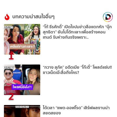
บทความน่าสนใจอื่นๆ
“โก้ ธีรศักดิ์” เปิดใจปมข่าวลือแตกหัก “นุ๊ก
สุทธิดา” ยันไม่ได้ทะเลาะเพื่อสร้างคอน
เทนต์ รับห่างกันจริงเพราะ..
1
“กวาง สุภัค” อดีตเมีย “โก๊ะตี๋” โพสต์แซ่บ!!
ชาวเน็ตเอ๊ะสื่อถึงใคร?
2
ได้เวลา “แพต-ออฟโรด” เสิร์ฟผลงานน่า
สยดสยอง