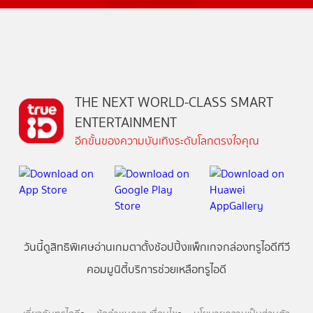
THE NEXT WORLD-CLASS SMART
ENTERTAINMENT
อีกขั้นของความบันเทิงระดับโลกตรงใจคุณ
วันนี้
ดู
สิทธิพิเศษ
อ่าน
เกม
ตาตั้ง
ช้อปปิ้ง
แพ็กเกจ
กล่องทรูไอดีทีวี
คอมมูนิตี้
บริการช่วยเหลือทรูไอดี