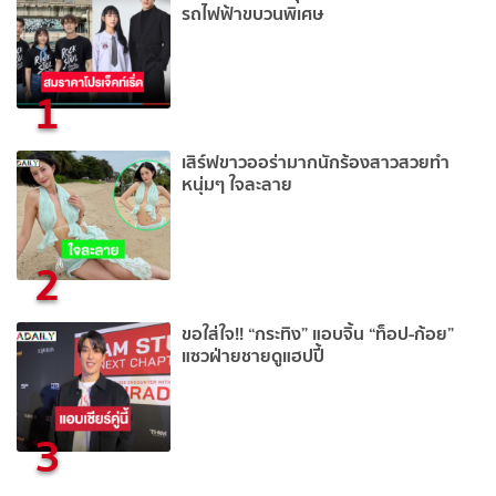
รถไฟฟ้าขบวนพิเศษ
1
เสิร์ฟขาวออร่ามากนักร้องสาวสวยทำ
หนุ่มๆ ใจละลาย
2
ขอใส่ใจ!! “กระทิง” แอบจิ้น “ท็อป-ก้อย”
แซวฝ่ายชายดูแฮปปี้
3