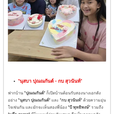
"
นุสบา ปุณณกันต์
-
กบ สุวนันท์
"
ฟากบ้าน
"ปุณณกันต์"
ก็เปิดบ้านต้อนรับสองนางเอกดัง
อย่าง
"นุสบา ปุณณกันต์"
และ
"กบ สุวนันท์"
ด้วยความอุ่น
ใจเช่นกัน และมักจะเห็นสองพี่น้อง
"บี พุทธิพงษ์"
รวมถึง