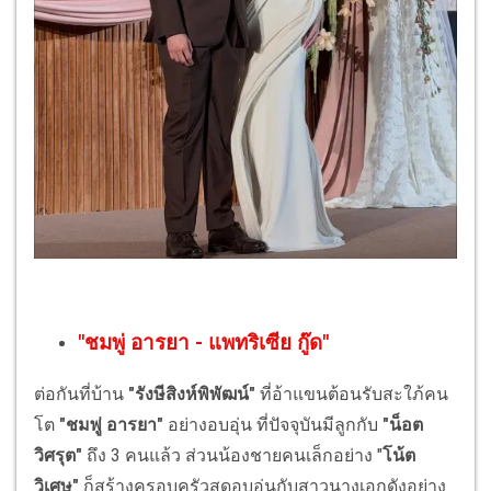
"
ชมพู่ อารยา
-
แพทริเซีย กู๊ด
"
ต่อกันที่บ้าน
"รังษีสิงห์พิพัฒน์"
ที่อ้าแขนต้อนรับสะใภ้คน
โต
"ชมพู่ อารยา"
อย่างอบอุ่น ที่ปัจจุบันมีลูกกับ
"น็อต
วิศรุต"
ถึง 3 คนแล้ว ส่วนน้องชายคนเล็กอย่าง "
โน้ต
วิเศษ"
ก็สร้างครอบครัวสุดอบอุ่นกับสาวนางเอกดังอย่าง