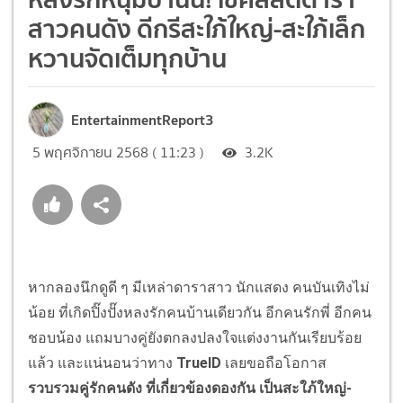
สาวคนดัง ดีกรีสะใภ้ใหญ่-สะใภ้เล็ก
หวานจัดเต็มทุกบ้าน
EntertainmentReport3
5 พฤศจิกายน 2568 ( 11:23 )
3.2K
หากลองนึกดูดี ๆ มีเหล่าดาราสาว นักแสดง คนบันเทิงไม่
น้อย ที่เกิดปิ๊งปั๊งหลงรักคนบ้านเดียวกัน อีกคนรักพี่ อีกคน
ชอบน้อง แถมบางคู่ยังตกลงปลงใจแต่งงานกันเรียบร้อย
แล้ว และแน่นอนว่าทาง
TrueID
เลยขอถือโอกาส
รวบรวมคู่รักคนดัง ที่เกี่ยวข้องดองกัน เป็นสะใภ้ใหญ่-