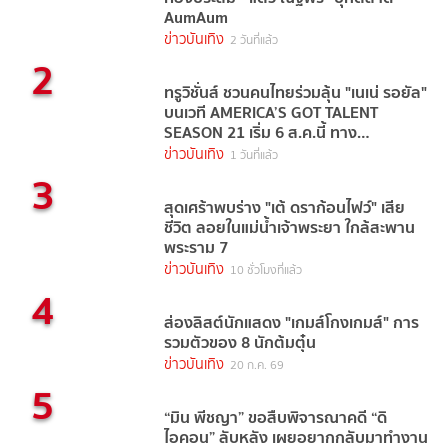
AumAum
ข่าวบันเทิง
2 วันที่แล้ว
2
ทรูวิชั่นส์ ชวนคนไทยร่วมลุ้น "เนเน่ รอยัล"
บนเวที AMERICA’S GOT TALENT
SEASON 21 เริ่ม 6 ส.ค.นี้ ทาง
TrueVisions NOW
ข่าวบันเทิง
1 วันที่แล้ว
3
สุดเศร้าพบร่าง "เต้ ดราก้อนไฟว์" เสีย
ชีวิต ลอยในแม่น้ำเจ้าพระยา ใกล้สะพาน
พระราม 7
ข่าวบันเทิง
10 ชั่วโมงที่แล้ว
4
ส่องลิสต์นักแสดง "เกมส์โกงเกมส์" การ
รวมตัวของ 8 นักต้มตุ๋น
ข่าวบันเทิง
20 ก.ค. 69
5
“มิน พีชญา” ขอสืบพิจารณาคดี “ดิ
ไอคอน” ลับหลัง เผยอยากกลับมาทำงาน