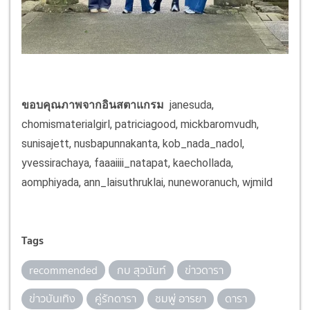
ขอบคุณภาพจากอินสตาแกรม
janesuda,
chomismaterialgirl, patriciagood, mickbaromvudh,
sunisajett, nusbapunnakanta, kob_nada_nadol,
yvessirachaya, faaaiiii_natapat, kaechollada,
aomphiyada, ann_laisuthruklai, nuneworanuch, wjmild
Tags
recommended
กบ สุวนันท์
ข่าวดารา
ข่าวบันเทิง
คู่รักดารา
ชมพู่ อารยา
ดารา