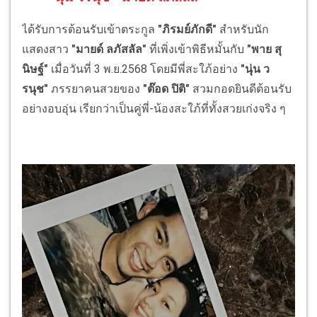
ได้รับการต้อนรับเข้าตระกูล
"ภิรมย์ภักดี"
สำหรับนัก
แสดงสาว
"มายด์ ลภัสลัล"
ที่เพิ่งเข้าพิธีหมั้นกับ
"พาย สุ
นิษฐ์"
เมื่อวันที่ 3 พ.ย.2568 โดยมีพี่สะใภ้อย่าง
"นุ่น ว
รนุช"
ภรรยาคนสวยของ
"ต๊อด ปิติ"
สวมกอดยินดีต้อนรับ
อย่างอบอุ่น เรียกว่าเป็นคู่พี่-น้องสะใภ้ที่ทั้งสวยเก่งจริง ๆ