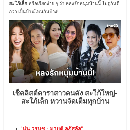
สะใภ้เล็ก
หรือเรียกง่าย ๆ ว่า หลงรักหนุ่มบ้านนี้ ไปดูกันดี
กว่า เป็นบ้านไหนกันบ้าง!
เช็คลิสต์ดาราสาวคนดัง สะใภ้ใหญ่-
สะใภ้เล็ก หวานจัดเต็มทุกบ้าน
"นุ่น วรนุช - มายด์ ลภัสลัล"