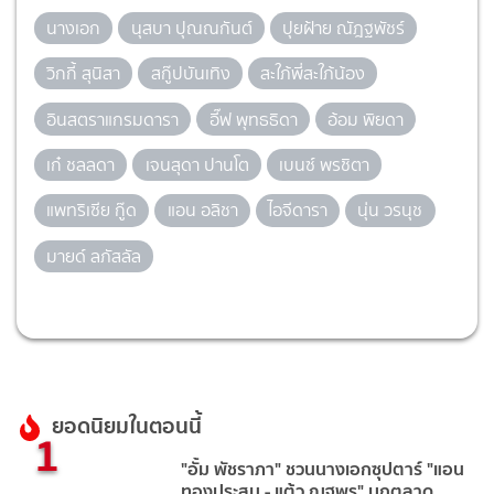
นางเอก
นุสบา ปุณณกันต์
ปุยฝ้าย ณัฎฐพัชร์
วิกกี้ สุนิสา
สกู๊ปบันเทิง
สะใภ้พี่สะใภ้น้อง
อินสตราแกรมดารา
อี๊ฟ พุทธธิดา
อ้อม พิยดา
เก๋ ชลลดา
เจนสุดา ปานโต
เบนซ์ พรชิตา
แพทริเซีย กู๊ด
แอน อลิชา
ไอจีดารา
นุ่น วรนุช
มายด์ ลภัสลัล
ยอดนิยมในตอนนี้
1
"อั้ม พัชราภา" ชวนนางเอกซุปตาร์ "แอน
ทองประสม - แต้ว ณฐพร" บุกตลาด