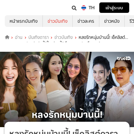
TH
เข้าสู่ระบบ
หน้าแรกบันเทิง
ข่าวบันเทิง
ข่าวละคร
ข่าวหนัง
รี
อ่าน
บันเทิงดารา
ข่าวบันเทิง
หลงรักหนุ่มบ้านนี้! เช็คลิสต์
ดาราสาวคนดัง ดีกรีสะใภ้ใหญ่-สะใภ้เล็ก หวานจัดเต็มทุกบ้าน
หลงรักหนุ่มบ้านนี้! เช็คลิสต์ดารา