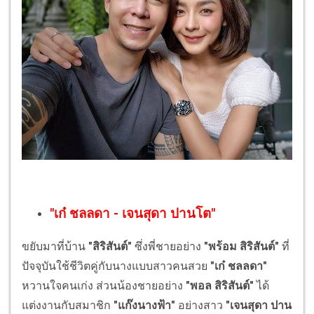
"
เก๋ ชลลดา
-
เจนสุดา ปานโต
"
ขยับมาที่บ้าน
"สิริสันต์"
ซึ่งพี่ชายอย่าง
"พร้อม สิริสันต์"
ที่
ปัจจุบันใช้ชีวิตคู่กับนางแบบสาวคนสวย
"เก๋ ชลลดา"
หวานใจคนเก่ง ส่วนน้องชายอย่าง
"พอล สิริสันต์"
ได้
แต่งงานกับสมาชิก
"แก๊งนางฟ้า"
อย่างสาว
"เจนสุดา ปาน