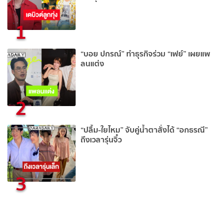
1
“บอย ปกรณ์” ทำธุรกิจร่วม “เฟย์” เผยแพ
ลนแต่ง
2
“ปลื้ม-ใยไหม” จับคู่น้ำตาสั่งได้ “อกธรณี”
ถึงเวลารุ่นจิ๋ว
3