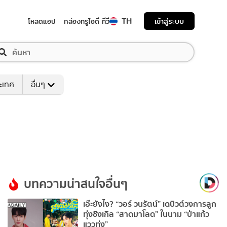
TH
เข้าสู่ระบบ
โหลดแอป
กล่องทรูไอดี ทีวี
ระเทศ
อื่นๆ
บทความน่าสนใจอื่นๆ
เอ๊ะยังไง? “วอร์ วนรัตน์” เดบิวต์วงการลูก
ทุ่งซิงเกิล “สาดมาโลด” ในนาม “ป่าแก้ว
แววทุ่ง”