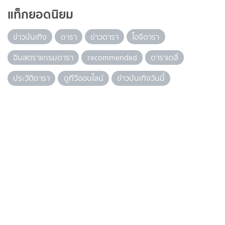
แท็กยอดนิยม
ข่าวบันเทิง
ดารา
ข่าวดารา
ไอจีดารา
อินสตราแกรมดารา
recommended
ดาราเดลี่
ประวัติดารา
ดูทีวีออนไลน์
ข่าวบันเทิงวันนี้