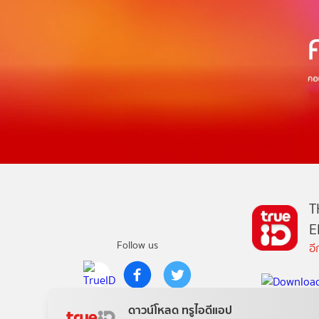
T
E
Follow us
อ
Copyright © True Digital Group Company Limited.
ดาวน์โหลด ทรูไอดีแอป
All rights reserved