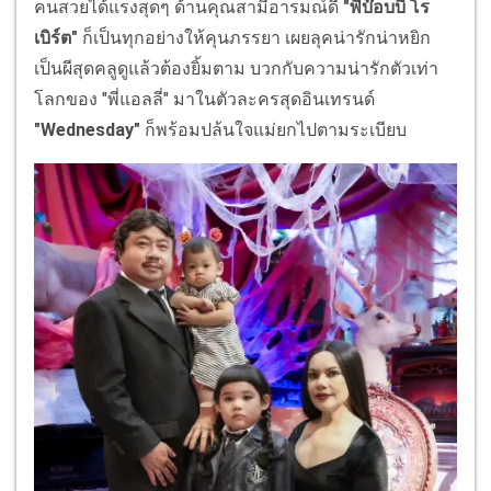
คนสวยได้แรงสุดๆ ด้านคุณสามีอารมณ์ดี
"พี่บ๊อบบี้ โร
เบิร์ต"
ก็เป็นทุกอย่างให้คุนภรรยา เผยลุคน่ารักน่าหยิก
เป็นผีสุดคลูดูแล้วต้องยิ้มตาม บวกกับความน่ารักตัวเท่า
โลกของ "พี่แอลลี่" มาในตัวละครสุดอินเทรนด์
"Wednesday"
ก็พร้อมปล้นใจแม่ยกไปตามระเบียบ