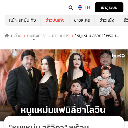
TH
เข้าสู่ระบบ
หน้าแรกบันเทิง
ข่าวบันเทิง
ข่าวละคร
ข่าวหนัง
รี
อ่าน
บันเทิงดารา
ข่าวบันเทิง
"หนูแหม่ม สุริวิภา" พร้อม
ครอบครัว แต่งฮาโลวีน 2025
"หนูแหม่ม สุริวิภา" พร้อม