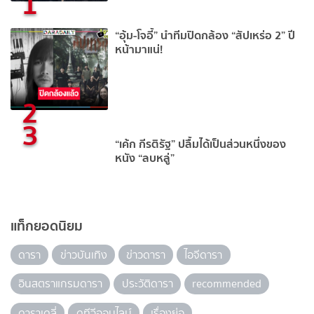
1
“อุ้ม-โจอี้” นำทีมปิดกล้อง “สัปเหร่อ 2” ปี
หน้ามาแน่!
2
3
“เค้ก กีรติรัฐ” ปลื้มได้เป็นส่วนหนึ่งของ
หนัง “ลบหลู่”
แท็กยอดนิยม
ดารา
ข่าวบันเทิง
ข่าวดารา
ไอจีดารา
อินสตราแกรมดารา
ประวัติดารา
recommended
ดาราเดลี่
ดูทีวีออนไลน์
เรื่องย่อ