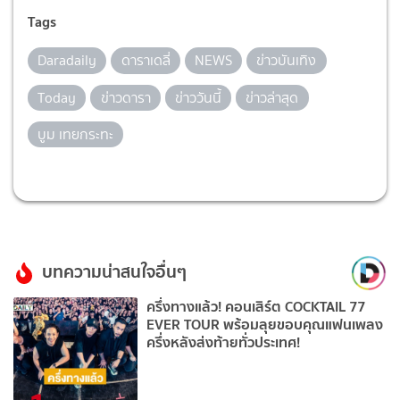
Tags
Daradaily
ดาราเดลี่
NEWS
ข่าวบันเทิง
Today
ข่าวดารา
ข่าววันนี้
ข่าวล่าสุด
บูม เทยกระทะ
บทความน่าสนใจอื่นๆ
ครึ่งทางแล้ว! คอนเสิร์ต COCKTAIL 77
EVER TOUR พร้อมลุยขอบคุณแฟนเพลง
ครึ่งหลังส่งท้ายทั่วประเทศ!