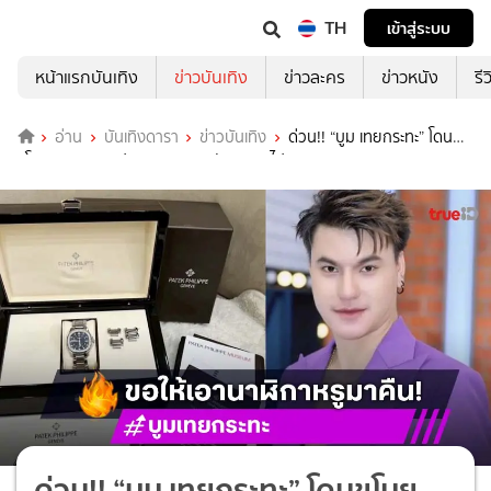
TH
เข้าสู่ระบบ
หน้าแรกบันเทิง
ข่าวบันเทิง
ข่าวละคร
ข่าวหนัง
รี
อ่าน
บันเทิงดารา
ข่าวบันเทิง
ด่วน!! “บูม เทยกระทะ” โดน
ขโมยนาฬิกาหรู ประกาศตามหาตัวคนเอาไป
ด่วน!! “บูม เทยกระทะ” โดนขโมย