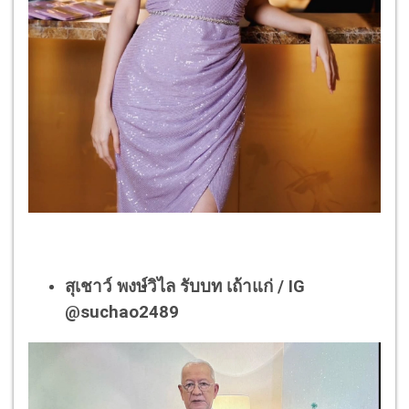
สุเชาว์ พงษ์วิไล รับบท เถ้าแก่ / IG
@suchao2489