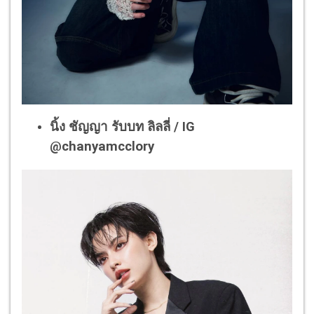
นิ้ง ชัญญา รับบท ลิลลี่ / IG
@chanyamcclory