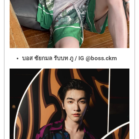
บอส ชัยกมล รับบท ภู / IG @boss.ckm