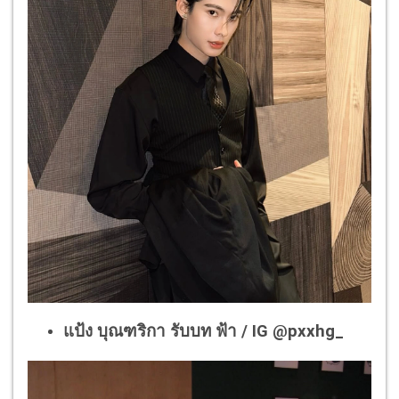
แป้ง บุณฑริกา รับบท ฟ้า / IG @pxxhg_