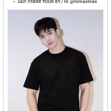
แม้ก กรธัสส์ รับบท ธร / IG @mmaxmax