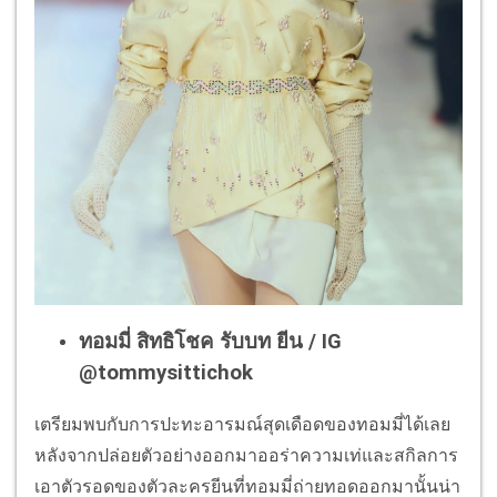
ทอมมี่ สิทธิโชค รับบท ยีน / IG
@tommysittichok
เตรียมพบกับการปะทะอารมณ์สุดเดือดของทอมมี่ได้เลย
หลังจากปล่อยตัวอย่างออกมาออร่าความเท่และสกิลการ
เอาตัวรอดของตัวละครยีนที่ทอมมี่ถ่ายทอดออกมานั้นน่า