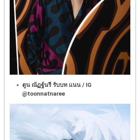
ตูน ณัฏฐ์นรี รับบท แนน / IG
@toonnatnaree