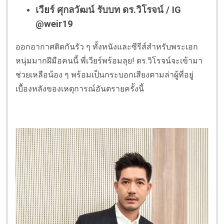
เวียร์ ศุกลวัฒน์ รับบท ดร.วิโรจน์ / IG
@weir19
ออกอากาศติดกันรัว ๆ ทั้งหนังและซีรีส์สำหรับพระเอก
หนุ่มมากฝีมือคนนี้ พี่เวียร์พร้อมลุย! ดร.วิโรจน์จะเข้ามา
ช่วยเหลือน้อง ๆ พร้อมเป็นกระบอกเสียงตามล่าผู้ที่อยู่
เบื้องหลังของเหตุการณ์อันตรายครั้งนี้