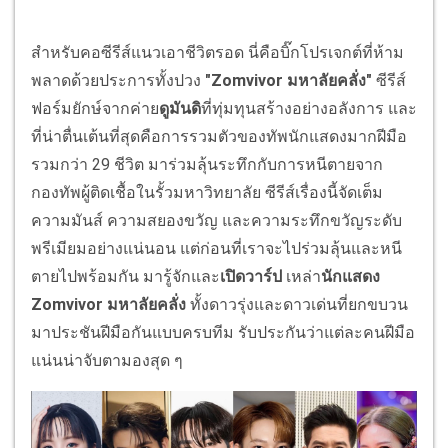
สำหรับคอซีรีส์แนวเอาชีวิตรอด นี่คือบิ๊กโปรเจกต์ที่ห้าม
พลาดด้วยประการทั้งปวง
"Zomvivor มหาลัยคลั่ง"
ซีรีส์
ฟอร์มยักษ์จากค่าย
ดูมันดิ
ที่ทุ่มทุนสร้างอย่างอลังการ และ
ที่น่าตื่นเต้นที่สุดคือการรวมตัวของทัพนักแสดงมากฝีมือ
รวมกว่า 29 ชีวิต มาร่วมลุ้นระทึกกับการหนีตายจาก
กองทัพผู้ติดเชื้อในรั้วมหาวิทยาลัย ซีรีส์เรื่องนี้จัดเต็ม
ความมันส์ ความสยองขวัญ และความระทึกขวัญระดับ
พรีเมียมอย่างแน่นอน แต่ก่อนที่เราจะไปร่วมลุ้นและหนี
ตายไปพร้อมกัน มารู้จักและ
เปิดวาร์ป
เหล่า
นักแสดง
Zomvivor มหาลัยคลั่ง
ทั้งดาวรุ่งและดาวเด่นที่ยกขบวน
มาประชันฝีมือกันแบบครบทีม รับประกันว่าแต่ละคนฝีมือ
แน่นน่าจับตามองสุด ๆ