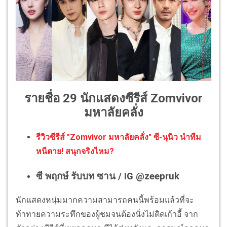
รายชื่อ 29 นักแสดงซีรีส์ Zomvivor
มหาลัยคลั่ง
รีวิวซีรีส์ "Zomvivor มหาลัยคลั่ง" ซี-นุนิว นำทีม
หนีตาย! สนุกจริงไหม?
ซี พฤกษ์ รับบท ซาน / IG @zeepruk
นักแสดงหนุ่มมากความสามารถคนนี้พร้อมแล้วที่จะ
ท้าทายความระทึกของผู้ชมจนต้องนั่งไม่ติดเก้าอี้ จาก