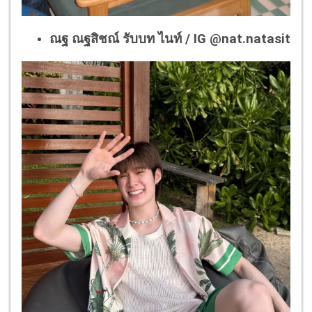
ณฐ ณฐสิชณ์ รับบท ไนท์ / IG @nat.natasit