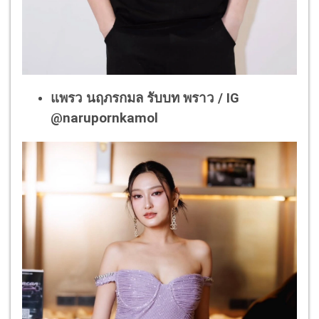
แพรว นฤภรกมล รับบท พราว / IG
@narupornkamol