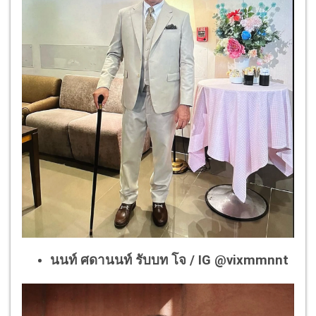
นนท์ ศดานนท์ รับบท โจ / IG @vixmmnnt