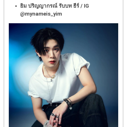
ยิม ปริญญากรณ์ รับบท ธีร์ / IG
@mynameis_yim