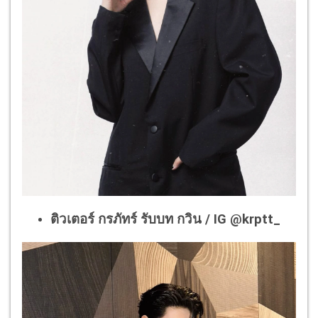
ติวเตอร์ กรภัทร์ รับบท กวิน / IG @krptt_