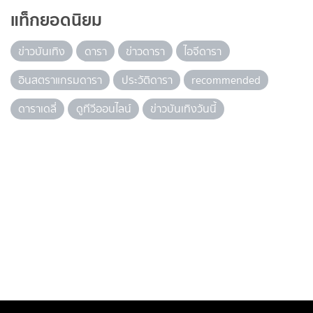
แท็กยอดนิยม
ข่าวบันเทิง
ดารา
ข่าวดารา
ไอจีดารา
อินสตราแกรมดารา
ประวัติดารา
recommended
ดาราเดลี่
ดูทีวีออนไลน์
ข่าวบันเทิงวันนี้