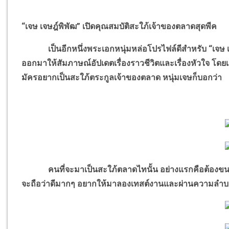
“เจษ เจษฎ์พิพัฒ” เปิดคุณสมบัติสะใภ้เจ้าของตลาดสุดพีค
เป็นอีกหนึ่งพระเอกหนุ่มหล่อโปรไฟล์ดีสำหรับ “เจษ เจษฎ์
ออกมาให้สัมภาษณ์อัปเดตเรื่องราวชีวิตและเรื่องหัวใจ โดย
มัครอยากเป็นสะใภ้ตระกูลเจ้าของตลาด หนุ่มเจษก็บอกว่า
คนที่จะมาเป็นสะใภ้ตลาดไทนั้น อย่างแรกคือต้องขนผักได
จะถือว่าดีมากๆ อยากให้มาลองเทสต์งานและผ่านความลำบาก