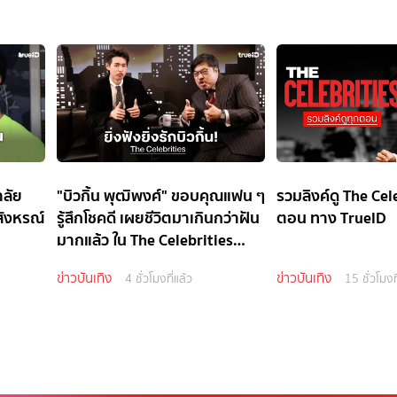
าลัย
"บิวกิ้น พุฒิพงศ์" ขอบคุณแฟน ๆ
รวมลิงค์ดู The Cel
สังหรณ์
รู้สึกโชคดี เผยชีวิตมาเกินกว่าฝัน
ตอน ทาง TrueID
มากแล้ว ใน The Celebrities
EP.4
ข่าวบันเทิง
ข่าวบันเทิง
4 ชั่วโมงที่แล้ว
15 ชั่วโมงท