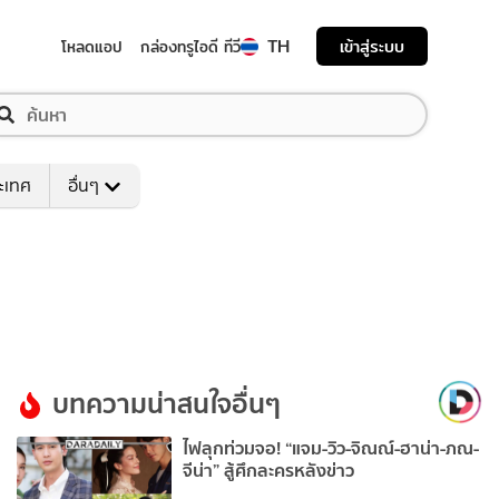
TH
เข้าสู่ระบบ
โหลดแอป
กล่องทรูไอดี ทีวี
ระเทศ
อื่นๆ
บทความน่าสนใจอื่นๆ
ไฟลุกท่วมจอ! “แจม-วิว-จิณณ์-ฮาน่า-ภณ-
จีน่า” สู้ศึกละครหลังข่าว