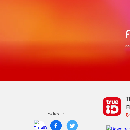
T
E
Follow us
อ