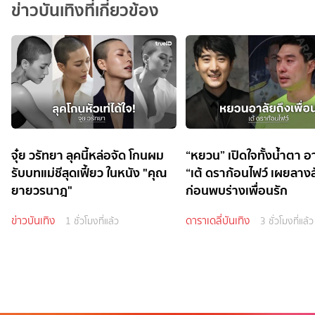
ข่าวบันเทิงที่เกี่ยวข้อง
จุ๋ย วรัทยา ลุคนี้หล่อจัด โกนผม
“หยวน” เปิดใจทั้งน้ำตา อ
รับบทแม่ชีสุดเฟี้ยว ในหนัง "คุณ
“เต้ ดราก้อนไฟว์ เผยลาง
ยายวรนาฎ"
ก่อนพบร่างเพื่อนรัก
ข่าวบันเทิง
ดาราเดลี่บันเทิง
1 ชั่วโมงที่แล้ว
3 ชั่วโมงที่แล้ว