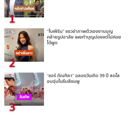
1
“ใบเฟิร์น” แซวขำภาพตัวเองงานบุญ
คล้ายรูปอาลัย เผยทำบุญบ่อยแต่ไม่ค่อย
ได้พูด
2
“แอร์ ภัณฑิลา” ฉลองวันเกิด 39 ปี สดใส
อบอุ่นในธีมสีชมพู
3