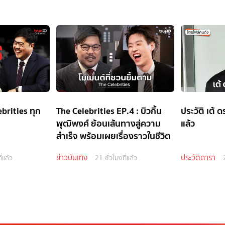
ebrities ทุก
The Celebrities EP.4 : บิวกิ้น
ประวัติ เต้ ด
พุฒิพงศ์ ย้อนเส้นทางสู่ความ
แล้ว
สำเร็จ พร้อมเผยเรื่องราวในชีวิต
ข่าวบันเทิง
ประวัติดารา
ี่แล้ว
21 ชั่วโมงที่แล้ว