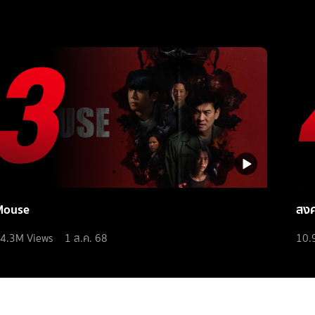
Mouse
สง
4.3M
Views
1 ส.ค. 68
10.