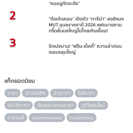
“หมอดูทักจะดัง”
2
“ดีเจต้นหอม” เปิดตัว “ทารีน่า” ลงชิงมง
MUT อุบลราชธานี 2026 แฟนนางงาม
กรี๊ดลั่นมงใหญ่ไม่ไกลเกินเอื้อม!
3
รักเบ่งบาน! “ฟรีน-เบ็คกี้” หวานฉ่ำก่อน
เจอมรสุมใหญ่
แท็กยอดนิยม
ดารา
ข่าวบันเทิง
ข่าวดารา
ไอจีดารา
ประวัติดารา
อินสตราแกรมดารา
ดูทีวีออนไลน์
ดาราเดลี่
recommended
trueidstory