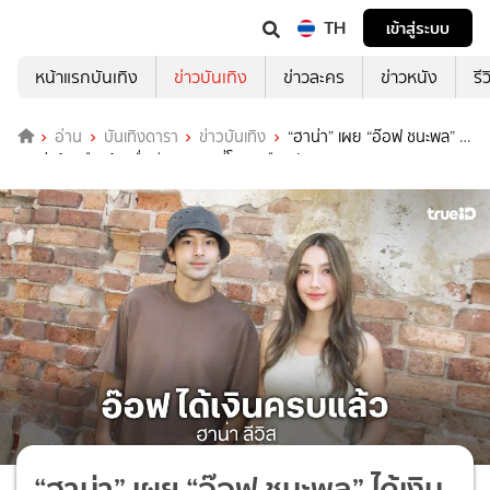
TH
เข้าสู่ระบบ
หน้าแรกบันเทิง
ข่าวบันเทิง
ข่าวละคร
ข่าวหนัง
รี
อ่าน
บันเทิงดารา
ข่าวบันเทิง
“ฮาน่า” เผย “อ๊อฟ ชนะพล” ได้
เงินค่าจ้างคืนแล้ว เชื่อมีหลายคนที่โดนเหมือนกัน
“ฮาน่า” เผย “อ๊อฟ ชนะพล” ได้เงิน