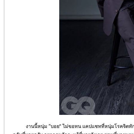
งานนี้หนุ่ม “บอย” ไม่ขอทน แคปแชทที่หนุ่มโรคจิตทักมา