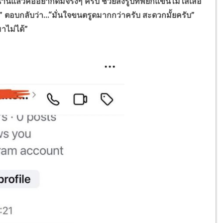
นแล้วคืออยากดมจริงๆ ครับ ช่วยส่งรูปที่พี่ยกแขนไม่ใส่เสื้อ
” ตอบกลับว่า...“มั่นใจขนตรูดมากกว่าครับ สะดวกมั้ยครับ”
าไม่ได้”