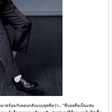
พร้อมกับตอบกลับแบบสุดพีคว่า... “พี่บอยคือเป็นแฟน