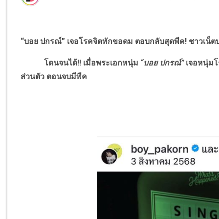
“บอย ปกรณ์” เจอโรคจิตทักขอดม ตอบกลับสุดพีค
!
ชาวเน็ตบ
โดนจนได้
!!
เมื่อพระเอกหนุ่ม
“บอย ปกรณ์”
เจอหนุ่ม
ส่วนตัว ตอนจบมีพีค