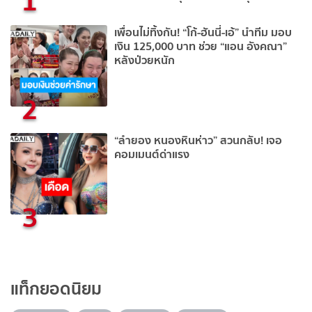
1
เพื่อนไม่ทิ้งกัน! “โก้-ฮันนี่-เอ้” นำทีม มอบ
เงิน 125,000 บาท ช่วย “แอน อังคณา”
หลังป่วยหนัก
2
“ลำยอง หนองหินห่าว” สวนกลับ! เจอ
คอมเมนต์ด่าแรง
3
แท็กยอดนิยม