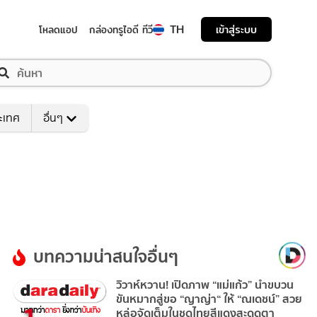
TH
เข้าสู่ระบบ
โหลดแอป
กล่องทรูไอดี ทีวี
ระเทศ
อื่นๆ
บทความน่าสนใจอื่นๆ
วิวาห์หวาน! เปิดภาพ “แม่แก้ว” นำขบวน
ขันหมากสู่ขอ “ญาญ่า“ ให้ “ณเดชน์” สวย
หล่อจัดเต็มในชุดไทยสีแดงสะดุดตา