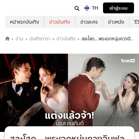
TH
เข้าสู่ระบบ
หน้าแรกบันเทิง
ข่าวบันเทิง
ข่าวละคร
ข่าวหนัง
รี
อ่าน
บันเทิงดารา
ข่าวบันเทิง
สละโสด… พระเอกหนุ่มควงอิน
ฟลูสาวสวยฉลองสมรสสุดหวาน
สละโสด… พระเอกหนุ่มควงอินฟลู