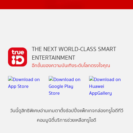
THE NEXT WORLD-CLASS SMART
ENTERTAINMENT
อีกขั้นของความบันเทิงระดับโลกตรงใจคุณ
วันนี้
ดู
สิทธิพิเศษ
อ่าน
เกม
ตาตั้ง
ช้อปปิ้ง
แพ็กเกจ
กล่องทรูไอดีทีวี
คอมมูนิตี้
บริการช่วยเหลือทรูไอดี