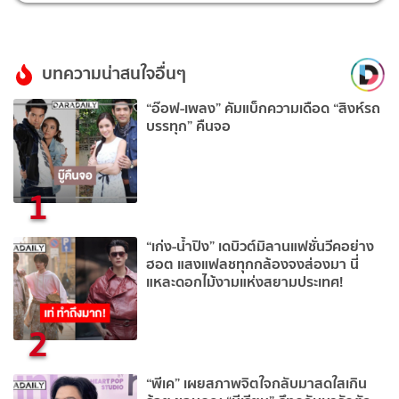
บทความน่าสนใจอื่นๆ
“อ๊อฟ-เพลง” คัมแบ็กความเดือด “สิงห์รถ
บรรทุก” คืนจอ
1
“เก่ง-น้ำปิง” เดบิวต์มิลานแฟชั่นวีคอย่าง
ฮอต แสงแฟลชทุกกล้องจงส่องมา นี่
แหละดอกไม้งามแห่งสยามประเทศ!
2
“พีเค” เผยสภาพจิตใจกลับมาสดใสเกิน