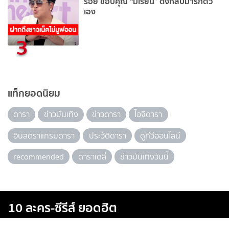
ร้อย ขอบคุณ “มีเรียน” ดึงกลับมารักตัว
เอง
3
แท็กยอดนิยม
ดารา
ข่าวบันเทิง
ข่าวดารา
ไอจีดารา
อินสตราแกรมดารา
ประวัติดารา
ดูทีวีออนไลน์
recommended
ดาราเดลี่
ข่าวบันเทิงวันนี้
10 ละคร-ซีรีส์ ยอดฮิต