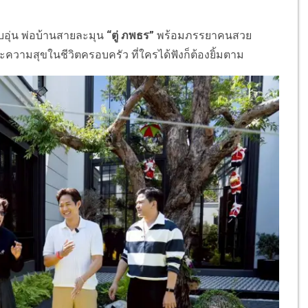
บอุ่น พ่อบ้านสายละมุน
“ตู่ ภพธร”
พร้อมภรรยาคนสวย
ความสุขในชีวิตครอบครัว ที่ใครได้ฟังก็ต้องยิ้มตาม