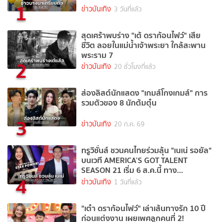
1
ข่าวบันเทิง
3 วันที่แล้ว
สุดเศร้าพบร่าง "เต้ ดราก้อนไฟว์" เสีย
ชีวิต ลอยในแม่น้ำเจ้าพระยา ใกล้สะพาน
พระราม 7
2
ข่าวบันเทิง
20 ชั่วโมงที่แล้ว
ส่องลิสต์นักแสดง "เกมส์โกงเกมส์" การ
รวมตัวของ 8 นักต้มตุ๋น
3
ข่าวบันเทิง
20 ก.ค. 69
ทรูวิชั่นส์ ชวนคนไทยร่วมลุ้น "เนเน่ รอยัล"
บนเวที AMERICA’S GOT TALENT
SEASON 21 เริ่ม 6 ส.ค.นี้ ทาง
4
TrueVisions NOW
ข่าวบันเทิง
1 วันที่แล้ว
"เต๋า ดราก้อนไฟว์" เล่าเส้นทางรัก 10 ปี
ก่อนแต่งงาน เผยเพศลูกคนที่ 2!