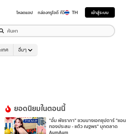
TH
เข้าสู่ระบบ
โหลดแอป
กล่องทรูไอดี ทีวี
ระเทศ
อื่นๆ
ยอดนิยมในตอนนี้
"อั้ม พัชราภา" ชวนนางเอกซุปตาร์ "แอน
ทองประสม - แต้ว ณฐพร" บุกตลาด
AumAum