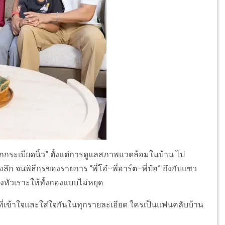
จังทุกกระเบียดนิ้ว” ตั้งแต่การดูแลสภาพแวดล้อมในบ้าน ไป
ก จนพิธีกรของรายการ “พี่โอ๋–พี่อาร์ต–พี่ป๋อ” ถึงกับแซว
ยงหัวเราะให้ทั้งกองแบบไม่หยุด
วที่เข้าใจและใส่ใจกันในทุกรายละเอียด ใครเป็นแฟนคลับบ้าน