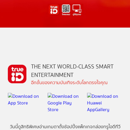
THE NEXT WORLD-CLASS SMART
ENTERTAINMENT
อีกขั้นของความบันเทิงระดับโลกตรงใจคุณ
วันนี้
ดู
สิทธิพิเศษ
อ่าน
เกม
ตาตั้ง
ช้อปปิ้ง
แพ็กเกจ
กล่องทรูไอดีทีวี