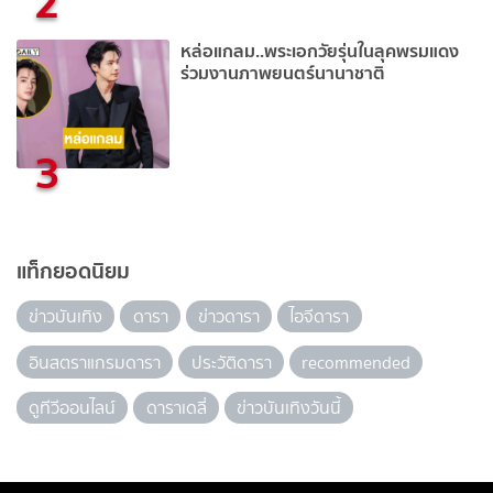
2
หล่อแกลม..พระเอกวัยรุ่นในลุคพรมแดง
ร่วมงานภาพยนตร์นานาชาติ
3
แท็กยอดนิยม
ข่าวบันเทิง
ดารา
ข่าวดารา
ไอจีดารา
อินสตราแกรมดารา
ประวัติดารา
recommended
ดูทีวีออนไลน์
ดาราเดลี่
ข่าวบันเทิงวันนี้