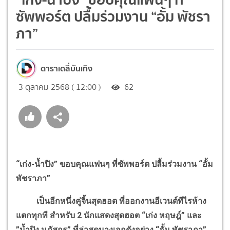
ซัพพอร์ต ปลื้มร่วมงาน “อั้ม พัชรา
ภา”
ดาราเดลี่บันเทิง
3 ตุลาคม 2568 ( 12:00 )
62
“เก่ง-น้ำปิง” ขอบคุณแฟนๆ ที่ซัพพอร์ต ปลื้มร่วมงาน “อั้ม
พัชราภา”
เป็นอีกหนึ่งคู่จิ้นสุดฮอต ที่ออกงานอีเวนต์ทีไรห้าง
แตกทุกที สำหรับ 2 นักแสดงสุดฮอต “เก่ง หฤษฎ์” และ
”น้ำปิง นภัสกร” ที่ล่าสุดนางเอกดังอย่าง “อั้ม พัชราภา”