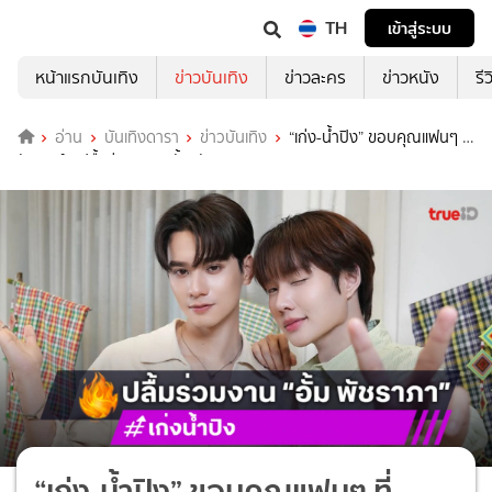
TH
เข้าสู่ระบบ
หน้าแรกบันเทิง
ข่าวบันเทิง
ข่าวละคร
ข่าวหนัง
รี
อ่าน
บันเทิงดารา
ข่าวบันเทิง
“เก่ง-น้ำปิง” ขอบคุณแฟนๆ ที่
ซัพพอร์ต ปลื้มร่วมงาน “อั้ม พัชราภา”
“เก่ง-น้ำปิง” ขอบคุณแฟนๆ ที่