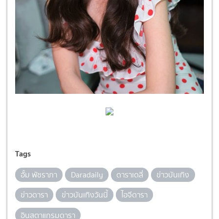
Tags
อั้ม พัชราภา
Daradaily
ดาราเดลี่
ข่าวบันเทิง
ข่าวดารา
ข่าวบันเทิงวันนี้
ไอจีดารา
อินสตาแกรมดารา