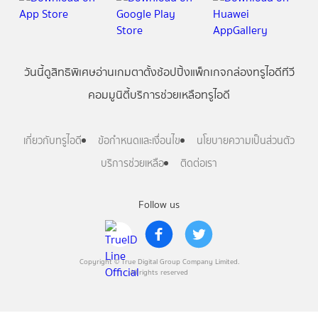
วันนี้
ดู
สิทธิพิเศษ
อ่าน
เกม
ตาตั้ง
ช้อปปิ้ง
แพ็กเกจ
กล่องทรูไอดีทีวี
คอมมูนิตี้
บริการช่วยเหลือทรูไอดี
เกี่ยวกับทรูไอดี
ข้อกำหนดและเงื่อนไข
นโยบายความเป็นส่วนตัว
บริการช่วยเหลือ
ติดต่อเรา
Follow us
Copyright © True Digital Group Company Limited.
All rights reserved