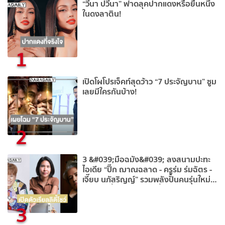
“วีนา ปวีนา” ฟาดลุคปากแดงหรือยืนหนึ่ง
ในดงลาติน!
1
เปิดโผโปรเจ็คท์สุดว้าว “7 ประจัญบาน” ซูม
เลยมีใครกันบ้าง!
2
3 &#039;มือฉมัง&#039; ลงสนามปะทะ
ไอเดีย “ปิ๊ก ฌาณฉลาด - ครูร่ม ร่มฉัตร -
เจี๊ยบ นภัสริญญ์” รวมพลังปั้นคนรุ่นใหม่สู่
ซีรีส์แนวตั้ง ผ่านเรียลลิตี้โชว์ ALTA
THAILAND SEASON 1 – “THE PILOT
3
GAME