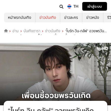
TH
เข้าสู่ระบบ
หน้าแรกบันเทิง
ข่าวบันเทิง
ข่าวละคร
ข่าวหนัง
รี
อ่าน
บันเทิงดารา
ข่าวบันเทิง
“ไบร์ท-วิน-กลัฟ” อวยพรวัน
เกิด “นานิ” ด้าน “สกาย” ไม่พลาดลงทั้งภาพทั้งคลิป!!
“ไบร์ท-วิน-กลัฟ” อวยพรวันเกิด