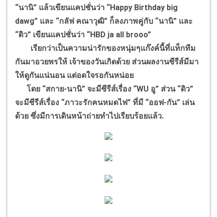
“นานิ” แล้วเขียนแคปชั่นว่า “Happy Birthday big
dawg” และ “กลัฟ คณาวุฒิ” ก็ลงภาพคู่กับ “นานิ” และ
“ดิว” เขียนแคปชั่นว่า “HBD ja all brooo”
เรียกว่าเป็นความน่ารักของหนุ่มๆแก๊งค์นี้ที่แท็กทีม
กันมาอวยพรให้ เจ้าของวันเกิดด้วย ส่วนผลงานซีรีส์มีมา
ให้ดูกันแน่นอน แต่อดใจรอกันหน่อย
โดย “สกาย-นานิ” จะมีซีรีส์เรื่อง “WU อู” ส่วน “ดิว”
จะมีซีรีส์เรื่อง “ภาวะรักคนหมดไฟ” ที่มี “ออฟ-กัน” เล่น
ด้วย ซึ่งมีการเดินหน้าถ่ายทำไปเรียบร้อยแล้ว.