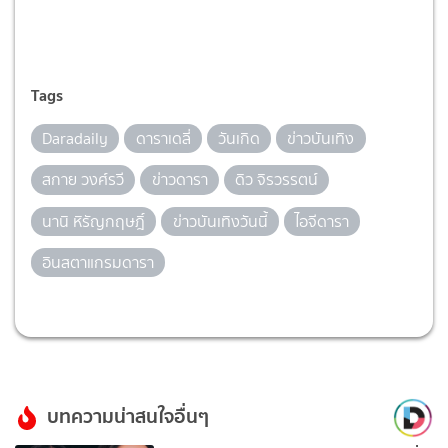
Tags
Daradaily
ดาราเดลี่
วันเกิด
ข่าวบันเทิง
สกาย วงศ์รวี
ข่าวดารา
ดิว จิรวรรตน์
นานิ หิรัญกฤษฎิ์
ข่าวบันเทิงวันนี้
ไอจีดารา
อินสตาแกรมดารา
บทความน่าสนใจอื่นๆ