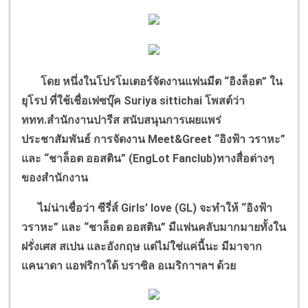
โดย หนึ่งในโปรโมเตอร์จัดงานแฟนมีต
“
อิงล็อต
”
ใน
ยุโรป ที่ใช้เชื่อเฟซบุ๊ค
Suriya sittichai
โพสต์ว่า
ททท.สำนักงานปารีส สนับสนุนการเผยแพร่
ประชาสัมพันธ์ การจัดงาน
Meet&Greet “
อิงฟ้า วราหะ
”
และ
“
ชาล็อต ออสติน
”
(
EngLot Fanclub)
ทางสื่อต่างๆ
ของสำนักงาน
ไม่น่าเชื่อว่า ซีรี่ส์
Girls’ love (GL)
จะทำให้
“
อิงฟ้า
วราหะ
”
และ
“
ชาล็อต ออสติน
”
มีแฟนคลับมากมายทั้งใน
ฝรั่งเศส สเปน และอังกฤษ แต่ไม่ใช่แค่นี้นะ มีมาจาก
แคนาดา แอฟริกาใต้ บราซิล อเมริกาฯลฯ ด้วย