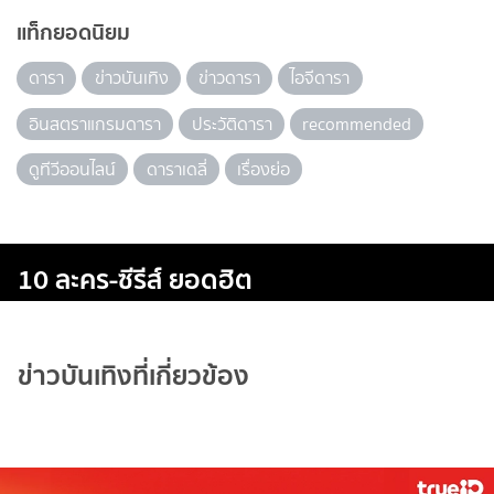
แท็กยอดนิยม
ดารา
ข่าวบันเทิง
ข่าวดารา
ไอจีดารา
อินสตราแกรมดารา
ประวัติดารา
recommended
ดูทีวีออนไลน์
ดาราเดลี่
เรื่องย่อ
10 ละคร-ซีรีส์ ยอดฮิต
ข่าวบันเทิงที่เกี่ยวข้อง