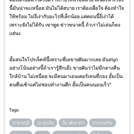
นี้มันน่าจะเหนื่อย มันไม่ได้สบาย เราต้องเผื่อใจ ต้องทำใจ
ให้พร้อม ไม่งี่เง่ากับอะไรที่เล็กน้อย แต่ตอนนี้งี่เง่าได้
เพราะยังไม่ได้รับ เขาพูด ข่าวขนาดนี้ ถ้าเราไม่เล่นก็คง
แย่นะ
อั้มสนใจโปรเจ็คท์นี้เพราะพี่เอขายฝันมากเลย มันสนุก
อย่างโน้นอย่างนี้ถ้าเรารู้สึกเอ๊ะ ขายฝันว่าไม่มีกลางคืน
ใกล้บ้าน ไม่เหนื่อย จะมีคนมาเอนเตอร์เทนที่กอง อั้มเป็น
คนตื่นเช้าแต่ไม่ชอบทำงานดึก อั้มเป็นคนนอนเร็ว
”
Tags
ดาราเดลี่
เอ ศุภชัย
อั้ม พัชราภา
ข่าวบันเทิง