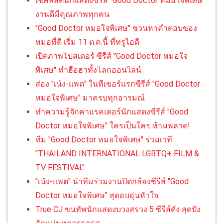
เช็คลิสต์นักแสดงซีรีส์ "Good Doctor หมอใจพิเศษ"
งานดีมีคุณภาพทุกคน
"Good Doctor หมอใจพิเศษ" ชวนหาคำตอบของ
หมอที่ดี เริ่ม 11 ต.ค.นี้ ที่ทรูไอดี
เปิดภาพโปสเตอร์ ซีรีส์ "Good Doctor หมอใจ
พิเศษ" ทำฮือฮาทั้งโลกออนไลน์
ส่อง "เน๋ง-แพต" ในทีเซอร์แรกซีรีส์ "Good Doctor
หมอใจพิเศษ" มาครบทุกอารมณ์
ทำความรู้จักคาแรคเตอร์นักแสดงซีรีส์ "Good
Doctor หมอใจพิเศษ" ใครเป็นใคร ห้ามพลาด!
ทีม "Good Doctor หมอใจพิเศษ" ร่วมเวที
"THAILAND INTERNATIONAL LGBTQ+ FILM &
TV FESTIVAL"
"เน๋ง-แพต" นำทีมร่วมงานปิดกล้องซีรีส์ "Good
Doctor หมอใจพิเศษ" สุดอบอุ่นหัวใจ
True CJ ขนทัพนักแสดงบวงสรวง 5 ซีรีส์ดัง สุดปัง