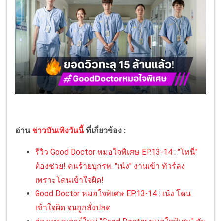
อ่าน
ข่าวบันเทิงวันนี้
ที่เกี่ยวข้อง :
รีวิว Good Doctor หมอใจพิเศษ EP.13-14 : "โทนี่"
ต้องช่วย! คนร้ายบุกรพ. "เน๋ง" งานเข้า ทัวร์ลง
เพราะโดนเข้าใจผิด!
Good Doctor หมอใจพิเศษ EP.13-14 : เน๋ง โดน
เข้าใจผิด จนถูกสั่งปลด