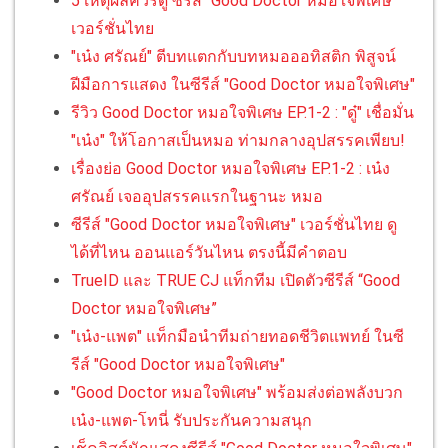
5 เหตุผลควรดู ซีรีส์ "Good Doctor หมอใจพิเศษ"
เวอร์ชั่นไทย
"เน๋ง ศรัณย์" ตีบทแตกกับบทหมอออทิสติก พิสูจน์
ฝีมือการแสดง ในซีรีส์ "Good Doctor หมอใจพิเศษ"
รีวิว Good Doctor หมอใจพิเศษ EP.1-2 : "ดู๋" เชื่อมั่น
"เน๋ง" ให้โอกาสเป็นหมอ ท่ามกลางอุปสรรคเพียบ!
เรื่องย่อ Good Doctor หมอใจพิเศษ EP.1-2 : เน๋ง
ศรัณย์ เจออุปสรรคแรกในฐานะ หมอ
ซีรีส์ "Good Doctor หมอใจพิเศษ" เวอร์ชั่นไทย ดู
ได้ที่ไหน ออนแอร์วันไหน ตรงนี้มีคำตอบ
TrueID และ TRUE CJ แท็กทีม เปิดตัวซีรีส์ “Good
Doctor หมอใจพิเศษ”
"เน๋ง-แพต" แท็กมือนำทีมถ่ายทอดชีวิตแพทย์ ในซี
รีส์ "Good Doctor หมอใจพิเศษ"
"Good Doctor หมอใจพิเศษ" พร้อมส่งต่อพลังบวก
เน๋ง-แพต-โทนี่ รับประกันความสนุก