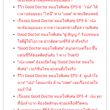
เมื่อเจอคนไข้คุ้มคลั่งเหมือนผีเข้า
รีวิว Good Doctor หมอใจพิเศษ EP.5-6 : "เน๋ง" ได้
เวลาปล่อยของ "โทนี่" ห่วง "แพต" พาพบจิตแพทย์
เรื่องย่อ Good Doctor หมอใจพิเศษ EP.5-6 : เน๋ง
สะท้อนมุมมอง จากความแตกต่างคือความพิเศษ
Good Doctor หมอใจพิเศษ "ดู๋ สัญญา" รับบทหมอ
ใจดีผู้ให้โอกาส ฝากติดตามซีรีส์ ทำถึงจริง!
"Good Doctor หมอใจพิเศษ" สนุกครบเครื่อง ขึ้น
แท่นซีรีส์ฮอตติดอันดับ 1 ทาง TrueID
"เน๋ง-แพต" อ้อนเปิดใจดู "Good Doctor หมอใจ
พิเศษ" เวอร์ชั่นไทย ทุกคนตั้งใจจริง
รีวิว Good Doctor หมอใจพิเศษ EP.3-4 : ดูแล้วใจ
บาง! "เน๋ง" โดนแกล้ง ด้าน "แพต" เจอเรื่องปวดใจ
จนร่ำไห้
เรื่องย่อ Good Doctor หมอใจพิเศษ EP.3-4 : เน๋ง ตก
ที่นั่งลำบาก ต้องงัดทักษะช่วยเหลือชีวิตคน