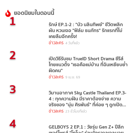
ยอดนิยมในตอนนี้
1
รักษ์ EP.1-2 : "บัว นลินทิพย์" ชีวิตพลิก
ผัน หวนเจอ "ฟิล์ม ธนภัทร" รักแรกที่ไม่
เคยลืมอีกครั้ง!
ข่าวละคร
4 วันที่แล้ว
2
เปิดวิธีรับชม TrueID Short Drama ซีรีส์
ไทยแนวตั้ง "เธอคือแม่บ้าน ที่ฉันเหยียบย่ำ
ผิดคน"
ข่าวละคร
9 เม.ย. 69
3
วิมานอากาศ Sky Castle Thailand EP.3-
4 : ทุกความฝัน มีราคาต้องจ่าย ความ
จริงของ "นุ่น ศิรพันธ์" ที่ค่อย ๆ ถูกเปิด
เผย
ข่าวละคร
23 ชั่วโมงที่แล้ว
4
GELBOYS 2 EP.1 : วัยรุ่น Gen Z+ ปีลึก
เซอร์ไพรส์ "โทโมะ" ร่วมจักรวาลเจลบอย