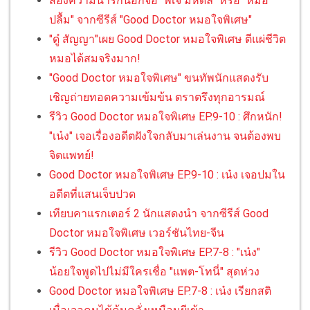
ส่องความน่ารักนอกจอ "พีเจ มหิดล" หรือ "หมอ
ปลื้ม" จากซีรีส์ "Good Doctor หมอใจพิเศษ"
"ดู๋ สัญญา"เผย Good Doctor หมอใจพิเศษ ตีแผ่ชีวิต
หมอได้สมจริงมาก!
"Good Doctor หมอใจพิเศษ" ขนทัพนักแสดงรับ
เชิญถ่ายทอดความเข้มข้น ตราตรึงทุกอารมณ์
รีวิว Good Doctor หมอใจพิเศษ EP.9-10 : ศึกหนัก!
"เน๋ง" เจอเรื่องอดีตฝังใจกลับมาเล่นงาน จนต้องพบ
จิตแพทย์!
Good Doctor หมอใจพิเศษ EP.9-10 : เน๋ง เจอปมใน
อดีตที่แสนเจ็บปวด
เทียบคาแรกเตอร์ 2 นักแสดงนำ จากซีรีส์ Good
Doctor หมอใจพิเศษ เวอร์ชันไทย-จีน
รีวิว Good Doctor หมอใจพิเศษ EP.7-8 : "เน๋ง"
น้อยใจพูดไปไม่มีใครเชื่อ "แพต-โทนี่" สุดห่วง
Good Doctor หมอใจพิเศษ EP.7-8 : เน๋ง เรียกสติ