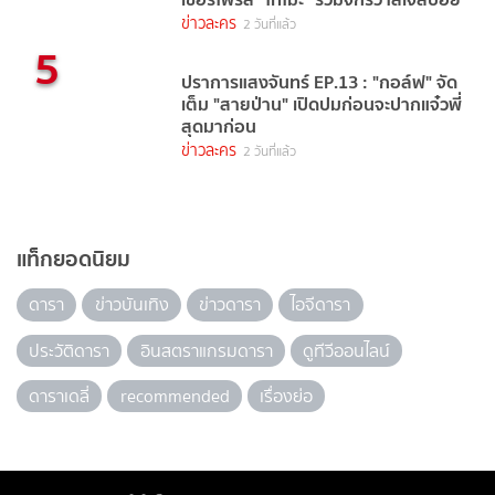
ข่าวละคร
2 วันที่แล้ว
5
ปราการแสงจันทร์ EP.13 : "กอล์ฟ" จัด
เต็ม "สายป่าน" เปิดปมก่อนจะปากแจ๋วพี่
สุดมาก่อน
ข่าวละคร
2 วันที่แล้ว
แท็กยอดนิยม
ดารา
ข่าวบันเทิง
ข่าวดารา
ไอจีดารา
ประวัติดารา
อินสตราแกรมดารา
ดูทีวีออนไลน์
ดาราเดลี่
recommended
เรื่องย่อ