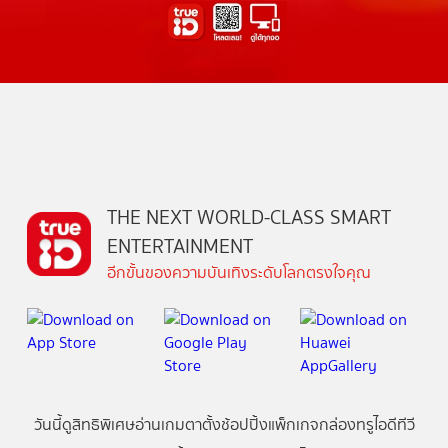
THE NEXT WORLD-CLASS SMART
ENTERTAINMENT
อีกขั้นของความบันเทิงระดับโลกตรงใจคุณ
วันนี้
ดู
สิทธิพิเศษ
อ่าน
เกม
ตาตั้ง
ช้อปปิ้ง
แพ็กเกจ
กล่องทรูไอดีทีวี