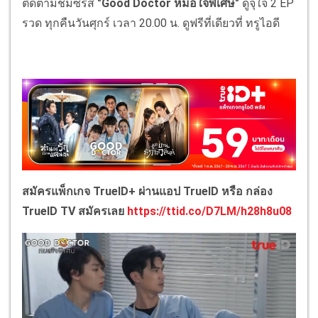
ติดตามชมซีรีส์
"Good Doctor หมอใจพิเศษ"
ดูจุใจ 2 EP
รวด ทุกคืนวันศุกร์ เวลา 20.00 น. ดูฟรีที่เดียวที่ ทรูไอดี
สมัครแพ็กเกจ TrueID+ ผ่านแอป TrueID หรือ กล่อง
TrueID TV สมัครเลย
https://ttid.co/D7LM/h28h8u08