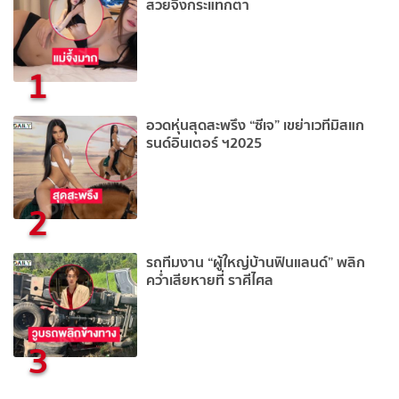
สวยจึ้งกระแทกตา
1
อวดหุ่นสุดสะพรึง “ซีเจ” เขย่าเวทีมิสแก
รนด์อินเตอร์ ฯ2025
2
รถทีมงาน “ผู้ใหญ่บ้านฟินแลนด์” พลิก
คว่ำเสียหายที่ ราศีไศล
3