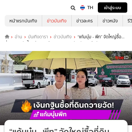
TH
เข้าสู่ระบบ
หน้าแรกบันเทิง
ข่าวบันเทิง
ข่าวละคร
ข่าวหนัง
รี
อ่าน
บันเทิงดารา
ข่าวบันเทิง
“แก้มบุ๋ม - พีท” จัดใหญ่ซื้อ
ที่ดินถวายวัดในพิธีกฐิน พร้อมขอบคุณแฟนคลับและผู้สนับสนุน
“แก้มบุ๋ม - พีท” จัดใหญ่ซื้อที่ดิน