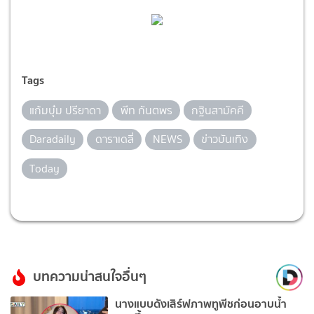
Tags
แก้มบุ๋ม ปรียาดา
พีท กันตพร
กฐินสามัคคี
Daradaily
ดาราเดลี่
NEWS
ข่าวบันเทิง
Today
บทความน่าสนใจอื่นๆ
นางแบบดังเสิร์ฟภาพทูพีชก่อนอาบน้ำ