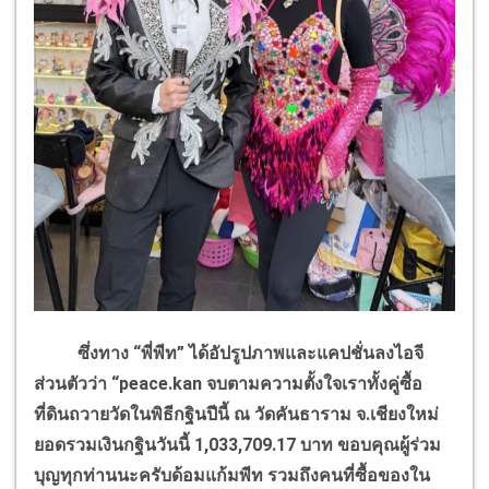
ซึ่งทาง “พี่พีท” ได้อัปรูปภาพและแคปชั่นลงไอจี
ส่วนตัวว่า “peace.kan จบตามความตั้งใจเราทั้งคู่ซื้อ
ที่ดินถวายวัดในพิธีกฐินปีนี้ ณ วัดคันธาราม จ.เชียงใหม่
ยอดรวมเงินกฐินวันนี้ 1,033,709.17 บาท ขอบคุณผู้ร่วม
บุญทุกท่านนะครับด้อมแก้มพีท รวมถึงคนที่ซื้อของใน