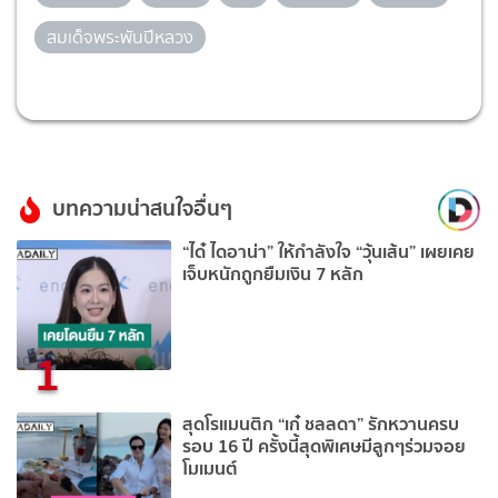
สมเด็จพระพันปีหลวง
บทความน่าสนใจอื่นๆ
“ได๋ ไดอาน่า” ให้กำลังใจ “วุ้นเส้น” เผยเคย
เจ็บหนักถูกยืมเงิน 7 หลัก
1
สุดโรแมนติก “เก๋ ชลลดา” รักหวานครบ
รอบ 16 ปี ครั้งนี้สุดพิเศษมีลูกๆร่วมจอย
โมเมนต์