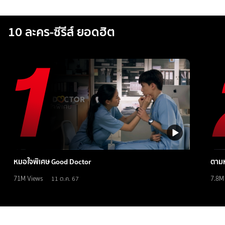
10 ละคร-ซีรีส์ ยอดฮิต
หมอใจพิเศษ Good Doctor
ตามห
71M
Views
7.8M
11 ต.ค. 67