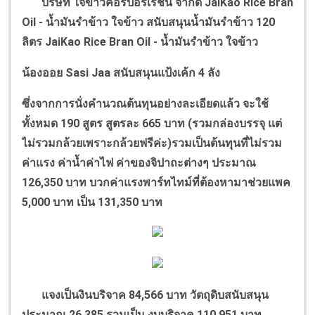
บริษัท ใจข้าวคอร์ปอร์เรชั่น จำกัด
JaiKao Rice Bran
Oil -
น้ำมันรำข้าว ใจข้าว สนับสนุนน้ำมันรำข้าว
120
ลิตร
JaiKao Rice Bran Oil -
น้ำมันรำข้าว ใจข้าว
น้องออย
Sasi Jaa
สนับสนุนแป้งเค้ก
4
ลัง
ซึ่งจากการนั่งคำนวณต้นทุนอย่างละเอียดแล้ว จะใช้
ทั้งหมด
190
สูตร สูตรละ
665
บาท (รวมกล่องบรรจุ แต่
ไม่รวมกล้วยเพราะกล้วยฟรีค่ะ)รวมเป็นต้นทุนที่ไม่รวม
ค่าแรง ค่าน้ำค่าไฟ ค่าของจิปาถะต่างๆ ประมาณ
126,350
บาท บวกค่าแรงพาร์ทไทม์ที่ต้องหามาช่วยแพค
5,000
บาท เป็น
131,350
บาท
แจงเป็นงินบริจาค
84,566
บาท วัตถุดิบสนับสนุน
ประมาณ
26,385
รวมเป็น งบบริจาค
110,951
บาท