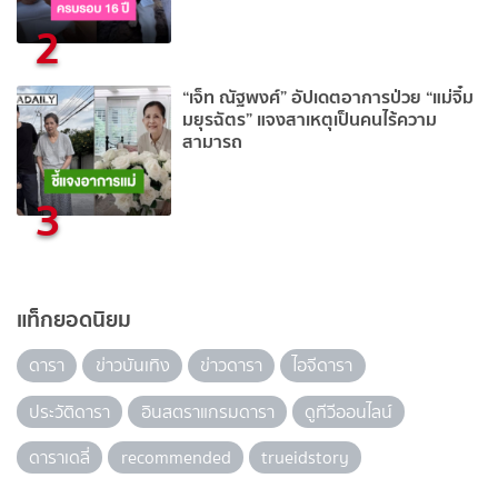
2
“เจ็ท ณัฐพงศ์” อัปเดตอาการป่วย “แม่จิ๋ม
มยุรฉัตร” แจงสาเหตุเป็นคนไร้ความ
สามารถ
3
แท็กยอดนิยม
ดารา
ข่าวบันเทิง
ข่าวดารา
ไอจีดารา
ประวัติดารา
อินสตราแกรมดารา
ดูทีวีออนไลน์
ดาราเดลี่
recommended
trueidstory