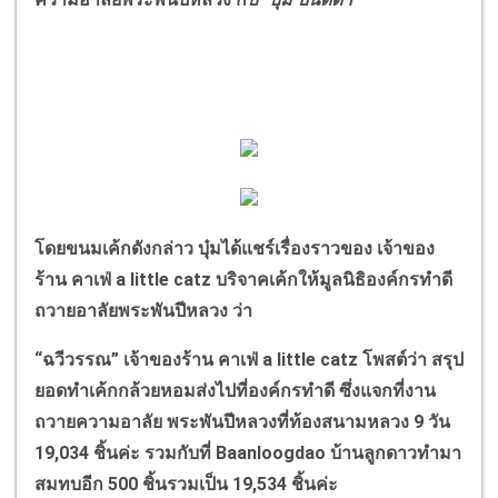
โดยขนมเค้กดังกล่าว บุ๋มได้แชร์เรื่องราวของ เจ้าของ
ร้าน คาเฟ่
a little catz
บริจาคเค้กให้มูลนิธิองค์กรทำดี
ถวายอาลัยพระพันปีหลวง ว่า
“
ฉวีวรรณ
”
เจ้าของร้าน คาเฟ่
a little catz
โพสต์ว่า
สรุป
ยอดทำเค้กกล้วยหอมส่งไปที่องค์กรทำดี ซึ่งแจกที่งาน
ถวายความอาลัย พระพันปีหลวงที่ท้องสนามหลวง
9
วัน
19,034
ชิ้นค่ะ รวมกับที่
Baanloogdao
บ้านลูกดาวทำมา
สมทบอีก
500
ชิ้นรวมเป็น
19,534
ชิ้นค่ะ