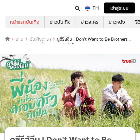
TH
เข้าสู่ระบบ
หน้าแรกบันเทิง
ข่าวบันเทิง
ข่าวละคร
ข่าวหนัง
รี
อ่าน
บันเทิงดารา
ดูซีรีส์จีน I Don't Want to Be Brothers
with You พี่น้องต่างขั้ว..ครอบครัวจำเป็น ครบทุกตอน
ดูซีรีส์จีน I Don't Want to Be