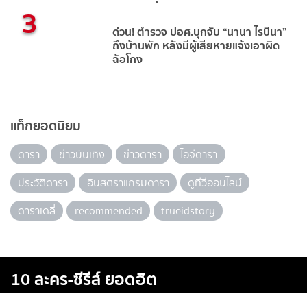
3
ด่วน! ตำรวจ ปอศ.บุกจับ “นานา ไรบีนา”
ถึงบ้านพัก หลังมีผู้เสียหายแจ้งเอาผิด
ฉ้อโกง
แท็กยอดนิยม
ดารา
ข่าวบันเทิง
ข่าวดารา
ไอจีดารา
ประวัติดารา
อินสตราแกรมดารา
ดูทีวีออนไลน์
ดาราเดลี่
recommended
trueidstory
10 ละคร-ซีรีส์ ยอดฮิต