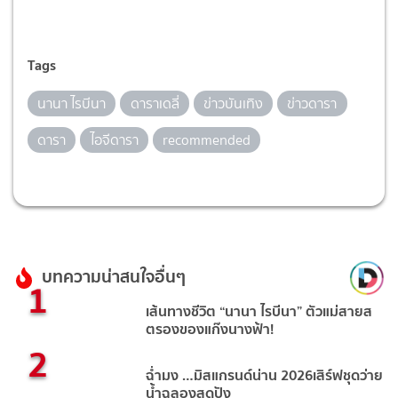
Tags
นานา ไรบีนา
ดาราเดลี่
ข่าวบันเทิง
ข่าวดารา
ดารา
ไอจีดารา
recommended
บทความน่าสนใจอื่นๆ
1
เส้นทางชีวิต “นานา ไรบีนา” ตัวแม่สายส
ตรองของแก๊งนางฟ้า!
2
ฉ่ำมง …มิสแกรนด์น่าน 2026เสิร์ฟชุดว่าย
น้ำฉลองสุดปัง