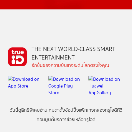
THE NEXT WORLD-CLASS SMART
ENTERTAINMENT
อีกขั้นของความบันเทิงระดับโลกตรงใจคุณ
วันนี้
ดู
สิทธิพิเศษ
อ่าน
เกม
ตาตั้ง
ช้อปปิ้ง
แพ็กเกจ
กล่องทรูไอดีทีวี
คอมมูนิตี้
บริการช่วยเหลือทรูไอดี