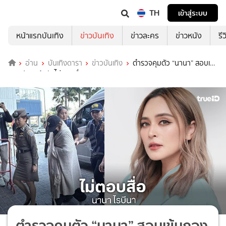
TH
เข้าสู่ระบบ
หน้าแรกบันเทิง
ข่าวบันเทิง
ข่าวละคร
ข่าวหนัง
รี
อ่าน
บันเทิงดารา
ข่าวบันเทิง
ตำรวจคุมตัว “นานา” สอบเข้ม
กองปราบเจ้าตัวไม่ตอบสื่อ
ตำรวจคุมตัว “นานา” สอบเข้มกอง