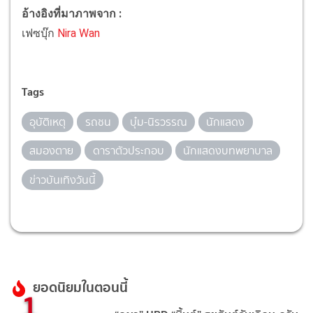
อ้างอิงที่มาภาพจาก :
เฟซบุ๊ก
Nira Wan
Tags
อุบัติเหตุ
รถชน
บุ๋ม-นิรวรรณ
นักแสดง
สมองตาย
ดาราตัวประกอบ
นักแสดงบทพยาบาล
ข่าวบันเทิงวันนี้
ยอดนิยมในตอนนี้
1