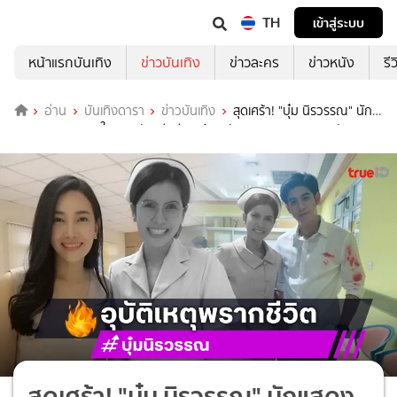
TH
เข้าสู่ระบบ
หน้าแรกบันเทิง
ข่าวบันเทิง
ข่าวละคร
ข่าวหนัง
รี
อ่าน
บันเทิงดารา
ข่าวบันเทิง
สุดเศร้า! "บุ๋ม นิรวรรณ" นัก
แสดงบทพยาบาลในละครดัง เสียชีวิตแล้ว หลังถูกรถชนอาการสาหัส
สุดเศร้า! "บุ๋ม นิรวรรณ" นักแสดง