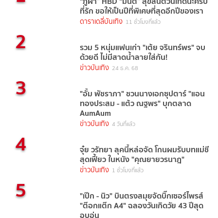
“ภูผา” HBD “มิ้นต์” สุขสันต์วันเกิดนะครับ
ที่รัก ขอให้เป็นปีที่พิเศษที่สุดอีกปีของเรา
ดาราเดลี่บันเทิง
11 ชั่วโมงที่แล้ว
2
รวม 5 หนุ่มแฟนเก่า "เต้ย จรินทร์พร" จบ
ด้วยดี ไม่มีสาดน้ำลายใส่กัน!
ข่าวบันเทิง
24 ธ.ค. 68
3
"อั้ม พัชราภา" ชวนนางเอกซุปตาร์ "แอน
ทองประสม - แต้ว ณฐพร" บุกตลาด
AumAum
ข่าวบันเทิง
4 วันที่แล้ว
4
จุ๋ย วรัทยา ลุคนี้หล่อจัด โกนผมรับบทแม่ชี
สุดเฟี้ยว ในหนัง "คุณยายวรนาฎ"
ข่าวบันเทิง
1 ชั่วโมงที่แล้ว
5
"เป๊ก - นิว" บินตรงสมุยจัดบิ๊กเซอร์ไพรส์
"ต๊อกแต๊ก A4" ฉลองวันเกิดวัย 43 ปีสุด
อบอุ่น