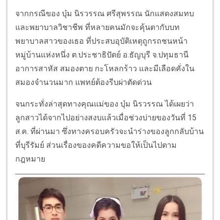
จากกรณีของ บุ๋ม นิรวรรณ ศรีสุพรรณ นักแสดงสมทบ
และพยาบาลวิชาชีพ ที่หลายคนมักจะคุ้นตากับบท
พยาบาลสาวของเธอ ที่ประสบอุบัติเหตุถูกรถชนหน้า
หมู่บ้านแห่งหนึ่ง ต.ประชาธิปัตย์ อ.ธัญบุรี จ.ปทุมธานี
อาการสาหัส สมองตาย กะโหลกร้าว และมีเลือดคั่งใน
สมองจำนวนมาก แพทย์ต้องรีบผ่าตัดด่วน
จนกระทั่งล่าสุดทางคุณแม่ของ บุ๋ม นิรวรรณ ได้เผยว่า
ลูกสาวได้จากไปอย่างสงบแล้วเมื่อช่วงบ่ายของวันที่ 15
ส.ค. ที่ผ่านมา ซึ่งทางครอบครัวจะนำร่างของลูกกลับบ้าน
ที่บุรีรัมย์ ส่วนเรื่องของคดีความขอให้เป็นไปตาม
กฎหมาย