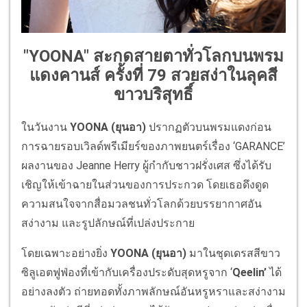
"YOONA" สะกดสายตาทั่วโลกบนพรม
แดงคานส์ ครั้งที่ 79 สวยสง่าในลุคสี
ขาวบริสุทธิ์
ในวันงาน
YOONA (
ยุนอา
)
ปรากฏตัวบนพรมแดงก่อน
การฉายรอบเวิลด์พรีเมียร์ของภาพยนตร์เรื่อง ‘GARANCE’
ผลงานของ Jeanne Herry ผู้กำกับชาวฝรั่งเศส ซึ่งได้รับ
เชิญให้เข้าฉายในส่วนของการประกวด โดยเธอดึงดูด
ความสนใจจากสื่อมวลชนทั่วโลกด้วยบรรยากาศอัน
สง่างาม และรูปลักษณ์ที่เปล่งประกาย
โดยเฉพาะอย่างยิ่ง
YOONA (
ยุนอา
)
มาในชุดเดรสสีขาว
ซิลูเอตฟูฟ่องที่เข้ากับเครื่องประดับสุดหรูจาก ‘
Qeelin’
ได้
อย่างลงตัว ถ่ายทอดทั้งภาพลักษณ์อันหรูหราและสง่างาม