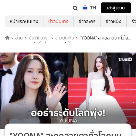
TH
เข้าสู่ระบบ
หน้าแรกบันเทิง
ข่าวบันเทิง
ข่าวละคร
ข่าวหนัง
รี
อ่าน
บันเทิงดารา
ข่าวบันเทิง
"YOONA" สะกดสายตาทั่วโลก
บนพรมแดงคานส์ ครั้งที่ 79 สวยสง่าในลุคสีขาวบริสุทธิ์
"YOONA" สะกดสายตาทั่วโลกบน