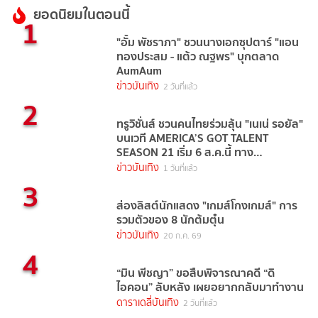
ยอดนิยมในตอนนี้
1
"อั้ม พัชราภา" ชวนนางเอกซุปตาร์ "แอน
ทองประสม - แต้ว ณฐพร" บุกตลาด
AumAum
ข่าวบันเทิง
2 วันที่แล้ว
2
ทรูวิชั่นส์ ชวนคนไทยร่วมลุ้น "เนเน่ รอยัล"
บนเวที AMERICA’S GOT TALENT
SEASON 21 เริ่ม 6 ส.ค.นี้ ทาง
TrueVisions NOW
ข่าวบันเทิง
1 วันที่แล้ว
3
ส่องลิสต์นักแสดง "เกมส์โกงเกมส์" การ
รวมตัวของ 8 นักต้มตุ๋น
ข่าวบันเทิง
20 ก.ค. 69
4
“มิน พีชญา” ขอสืบพิจารณาคดี “ดิ
ไอคอน” ลับหลัง เผยอยากกลับมาทำงาน
ดาราเดลี่บันเทิง
2 วันที่แล้ว