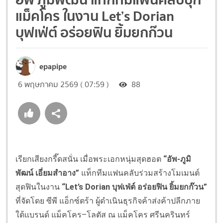
แม็คโคร ในงาน Let’s Dorian
บุฟเฟ่ต์ อร่อยฟิน ยิ้มยกก๊วน
epapipe
6 พฤษภาคม 2569 ( 07:59 )
88
เรียกเสียงกรี๊ดสนั่น เมื่อพระเอกหนุ่มสุดฮอต
“อัพ-ภูมิ
พัฒน์ เอี่ยมสำอาง”
แท็กทีมแฟนคลับร่วมสร้างโมเมนต์
สุดฟินในงาน
“
Let’s Dorian
บุฟเฟ่ต์ อร่อยฟิน ยิ้มยกก๊วน”
ที่จัดโดย ซีพี แอ็กซ์ตร้า ผู้ดำเนินธุรกิจค้าส่งค้าปลี
กภาย
ใต้แบรนด์ แม็คโคร–โลตัส ณ แม็คโคร ศรีนครินทร์