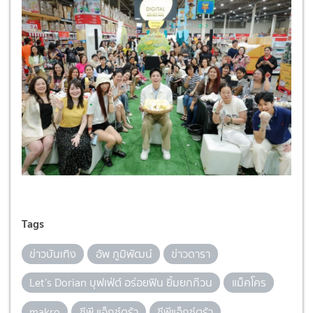
Tags
ข่าวบันเทิง
อัพ ภูมิพัฒน์
ข่าวดารา
Let’s Dorian บุฟเฟ่ต์ อร่อยฟิน ยิ้มยกก๊วน
แม็คโคร
makro
ซีพี แอ็กซ์ตร้า
ซีพีแอ็กซ์ตร้า