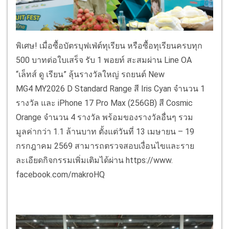
พิเศษ! เมื่อซื้อบัตรบุฟเฟ่ต์ทุเรียน หรือซื้อทุเรียนครบทุก
500 บาทต่อใบเสร็จ รับ 1 พอยท์ สะสมผ่าน
Line OA
“
เล็ทส์ ดู เรียน” ลุ้นรางวัลใหญ่ รถยนต์
New
MG
4
MY
2026
D Standard Range
สี
Iris Cyan
จำนวน 1
รางวัล และ
iPhone
17
Pro Max (
256
GB)
สี
Cosmic
Orange
จำนวน 4 รางวัล พร้อมของรางวัลอื่นๆ รวม
มูลค่ากว่า 1.1 ล้านบาท ตั้งแต่วันที่ 13 เมษายน – 19
กรกฎาคม 2569 สามารถตรวจสอบเงื่
อนไขและราย
ละเอียดกิจกรรมเพิ่
มเติมได้ผ่าน
https://www.
facebook.com/makroHQ