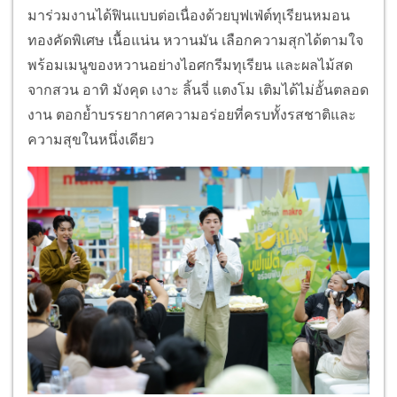
มาร่
วมงานได้ฟินแบบต่อเนื่องด้วยบุ
ฟเฟ่ต์ทุเรียนหมอน
ทองคัดพิเศษ เนื้อแน่น หวานมัน เลือกความสุกได้ตามใจ
พร้อมเมนูของหวานอย่างไอศกรีมทุ
เรียน และผลไม้สด
จากสวน อาทิ มังคุด เงาะ ลิ้นจี่ แตงโม เติมได้ไม่อั้นตลอด
งาน ตอกย้ำบรรยากาศความอร่อยที่
ครบทั้งรสชาติและ
ความสุขในหนึ่
งเดียว