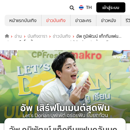
TH
เข้าสู่ระบบ
หน้าแรกบันเทิง
ข่าวบันเทิง
ข่าวละคร
ข่าวหนัง
รี
อ่าน
บันเทิงดารา
ข่าวบันเทิง
อัพ ภูมิพัฒน์ แท็กทีมแฟน
คลับบุกแม็คโคร ในงาน Let’s Dorian บุฟเฟ่ต์ อร่อยฟิน ยิ้มยกก๊วน
อัพ ภูมิพัฒน์ แท็กทีมแฟนคลับบุก