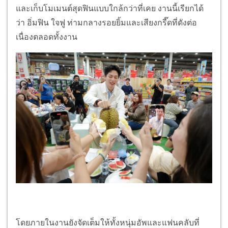
และเก็บโมเมนต์สุดฟินแบบใกล้กว่
าที่เคย งานนี้เรียกได้
ว่า อิ่มฟิน ใจฟู ท่ามกลางรอยยิ้มและเสียงกรี๊ดที่
ดังต่อ
เนื่องตลอดทั้งงาน
โดยภายในงานยังจัดเต็มให้ทั้
งหนุ่มอัพและแฟนคลับที่