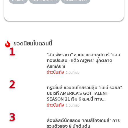
ยอดนิยมในตอนนี้
1
"อั้ม พัชราภา" ชวนนางเอกซุปตาร์ "แอน
ทองประสม - แต้ว ณฐพร" บุกตลาด
AumAum
ข่าวบันเทิง
2 วันที่แล้ว
2
ทรูวิชั่นส์ ชวนคนไทยร่วมลุ้น "เนเน่ รอยัล"
บนเวที AMERICA’S GOT TALENT
SEASON 21 เริ่ม 6 ส.ค.นี้ ทาง
TrueVisions NOW
ข่าวบันเทิง
1 วันที่แล้ว
3
ส่องลิสต์นักแสดง "เกมส์โกงเกมส์" การ
รวมตัวของ 8 นักต้มตุ๋น