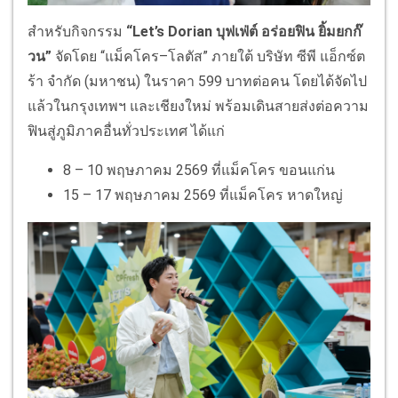
สำหรับกิจกรรม
“
Let’s Dorian
บุฟเฟ่ต์ อร่อยฟิน ยิ้มยกก๊
วน”
จัดโดย “แม็คโคร–โลตัส” ภายใต้ บริษัท ซีพี แอ็กซ์ต
ร้า จำกัด (มหาชน) ในราคา 599 บาทต่อคน โดยได้จัดไป
แล้วในกรุงเทพฯ และเชียงใหม่ พร้อมเดินสายส่งต่อความ
ฟินสู่ภู
มิภาคอื่นทั่วประเทศ ได้แก่
8 – 10 พฤษภาคม 2569 ที่แม็คโคร ขอนแก่น
15 – 17 พฤษภาคม 2569 ที่แม็คโคร หาดใหญ่