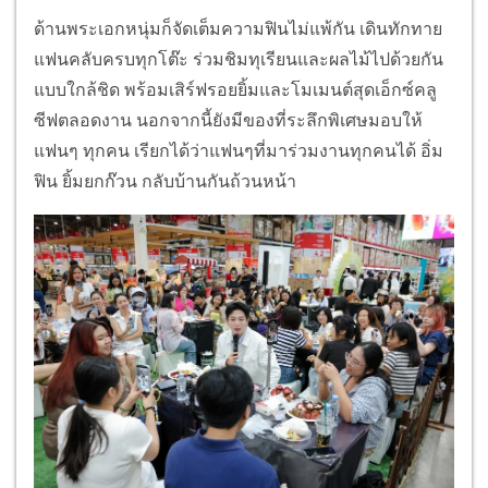
ด้านพระเอกหนุ่มก็จัดเต็มความฟิ
นไม่แพ้กัน เดินทักทาย
แฟนคลับครบทุกโต๊ะ ร่วมชิมทุเรียนและผลไม้ไปด้วยกั
น
แบบใกล้ชิด พร้อมเสิร์ฟรอยยิ้มและโมเมนต์สุ
ดเอ็กซ์คลู
ซีฟตลอดงาน นอกจากนี้ยังมีของที่ระลึกพิ
เศษมอบให้
แฟนๆ ทุกคน เรียกได้ว่าแฟนๆที่มาร่วมงานทุ
กคนได้ อิ่ม
ฟิน ยิ้มยกก๊วน กลับบ้านกันถ้วนหน้า