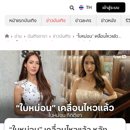
TH
เข้าสู่ระบบ
หน้าแรกบันเทิง
ข่าวบันเทิง
ข่าวละคร
ข่าวหนัง
รี
อ่าน
บันเทิงดารา
ข่าวบันเทิง
“ใบหม่อน” เคลื่อนไหวแล้ว
หลัง “แจ็ค แฟนฉัน” ออกมาประกาศยุติความสัมพันธ์
“ใบหม่อน” เคลื่อนไหวแล้ว หลัง