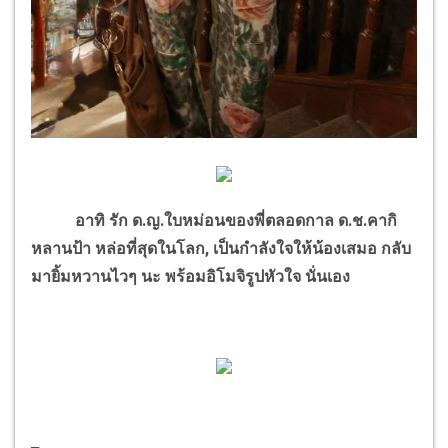
อาทิ รัก ด.ญ.ใบหม่อนของพี่ตลอดกาล ด.ช.คากิ
หลานป้า หล่อที่สุดในโลก, เป็นกำลังใจให้น้องเสมอ กลับ
มายิ้มหวานไวๆ นะ พร้อมอิโมจิรูปหัวใจ นั่นเอง