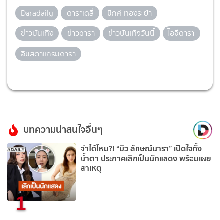
Daradaily
ดาราเดลี่
มิกค์ ทองระย้า
ข่าวบันเทิง
ข่าวดารา
ข่าวบันเทิงวันนี้
ไอจีดารา
อินสตาแกรมดารา
บทความน่าสนใจอื่นๆ
จำได้ไหม?! “มิว ลักษณ์นารา” เปิดใจทั้ง
น้ำตา ประกาศเลิกเป็นนักแสดง พร้อมเผย
สาเหตุ
1