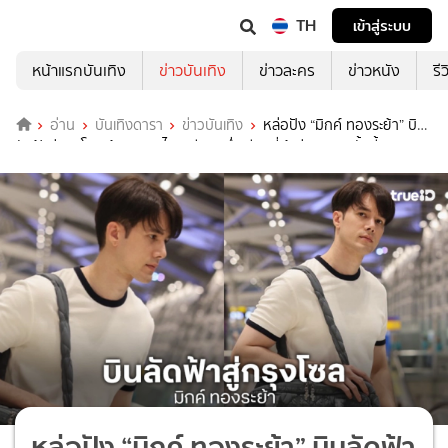
TH
เข้าสู่ระบบ
หน้าแรกบันเทิง
ข่าวบันเทิง
ข่าวละคร
ข่าวหนัง
รี
อ่าน
บันเทิงดารา
ข่าวบันเทิง
หล่อปัง “มิกค์ ทองระย้า” บิน
ลัดฟ้าสู่กรุงโซล ผู้ชายจากไทยเพียงหนึ่งเดียวที่เข้าร่วมงานครั้งนี้
หล่อปัง “มิกค์ ทองระย้า” บินลัดฟ้า