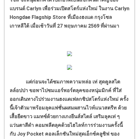
แบรนด์ Carlyn เพื่อร่วมเปิดสโตร์แห่งใหม่ ในงาน Carlyn
Hongdae Flagship Store ที่เมืองฮงแด กรุงโซล
เกาหลีใต้ เมื่อเช้าวันที่ 27 พฤษภาคม 2569 ที่ผ่านมา
แต่ก่อนจะได้ชมภาพความหล่อ เท่ สุดคูลสไต
ลล์อปปา ขอพาไปชมแอร์พอร์ตลุคของหนุ่มมิกค์ ที่ใส่
ออกเดินทางไปร่วมงานฮงแดเฟลกชิปสโตร์แห่งใหม่ ครั้ง
นี้เจ้าตัวมาพร้อมลุคแฟชั่นผสมผสานไวท์แนวสตรีท ด้วย
เสื้อยืดขาว แมทซ์ด้วยกางเกงยีนส์สไตล์ เสริมลุคเท่ ๆ
แว่นตาสีดำ คอมพลีตลุคด้วยไฮไลท์การร่วมงานครั้งนี้
กับ Joy Pocket คอลเล็กชันใหม่สุดเอ็กซ์คลูซิฟ ของ