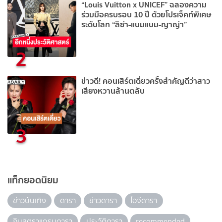
“Louis Vuitton x UNICEF” ฉลองความ
ร่วมมือครบรอบ 10 ปี ด้วยโปรเจ็คท์พิเศษ
ระดับโลก “ลิซ่า-แบมแบม-ญาญ่า”
2
ข่าวดี! คอนเสิร์ตเดี่ยวครั้งสำคัญดีว่าสาว
เสียงหวานล้านตลับ
3
แท็กยอดนิยม
ข่าวบันเทิง
ดารา
ข่าวดารา
ไอจีดารา
อินสตราแกรมดารา
ประวัติดารา
recommended