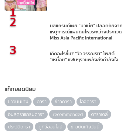
1
2
มิสแกรนด์เผย “นัวเนีย” ปลอดภัยจาก
เหตุการณ์แผ่นดินไหวระหว่างประกวด
Miss Asia Pacific International
3
เกิดอะไรขึ้น? “วิว วรรณรท” โพสต์
“เหนื่อย” แฟนๆรวมพลังส่งกำลังใจ
แท็กยอดนิยม
ข่าวบันเทิง
ดารา
ข่าวดารา
ไอจีดารา
อินสตราแกรมดารา
recommended
ดาราเดลี่
ประวัติดารา
ดูทีวีออนไลน์
ข่าวบันเทิงวันนี้