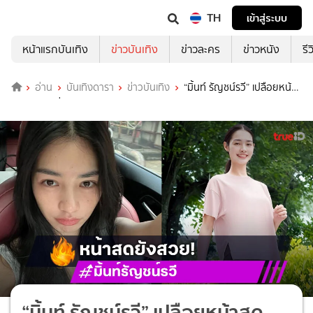
TH
เข้าสู่ระบบ
หน้าแรกบันเทิง
ข่าวบันเทิง
ข่าวละคร
ข่าวหนัง
รี
อ่าน
บันเทิงดารา
ข่าวบันเทิง
“มิ้นท์ รัญชน์รวี” เปลือยหน้า
สดบอกเลยว่ารอด!
“มิ้นท์ รัญชน์รวี” เปลือยหน้าสด