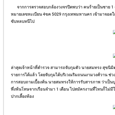
จากการตรวจสอบกล้องวงจรปิดพบว่า คนร้ายเป็นชาย 1 คน 
หมายเลขทะเบียน 4ขค 5029 กรุงเทพมหานคร เข้ามาจอดใกล้บ้
ขับหลบหนีไป
ล่าสุดเจ้าหน้าที่ตำรวจ สามารถจับกุมตัว นายสมทรง สุขนิม
รายการได้แล้ว โดยจับกุมได้บริเวณริมถนนงามวงศ์วาน ช่
การสอบถามเบื้องต้น นายสมทรงให้การรับสารภาพ ว่าเป็นบุ
พึ่งพ้นโทษจากเรือนจำมา 1 เดือน ไปสมัครงานที่ไหนก็ไม่มีใ
ปากเลี้ยงท้อง