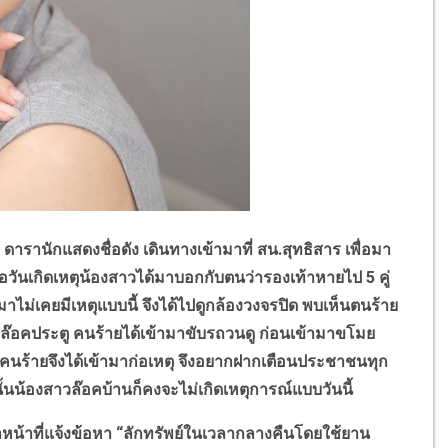
ารานักแสดงชื่อดัง เดินทางเข้ามาที่ สน.สุทธิสาร เพื่อมา
อวันเกิดเหตุน้องสาวได้มาบอกกับตนว่ารองเท้าหายไป 5 คู่
้มาไม่เคยมีเหตุแบบนี้ จึงได้ไปดูกล้องวงจรปิด พบเห็นตนร้าย
ด้ล๊อคประตู คนร้ายได้เข้ามาขับรถวนดู ก่อนเข้ามาขโมย
 คนร้ายจึงได้เข้ามาก่อเหตุ จึงอยากฝากเตือนประชาชนทุก
ั้นน้องสาวล๊อคบ้านก็คงจะไม่เกิดเหตุการณ์แบบวันนี้
าหน้าที่แจ้งข้อหา
“
ลักทรัพย์ในเวลากลางคืนโดยใช้ยาน