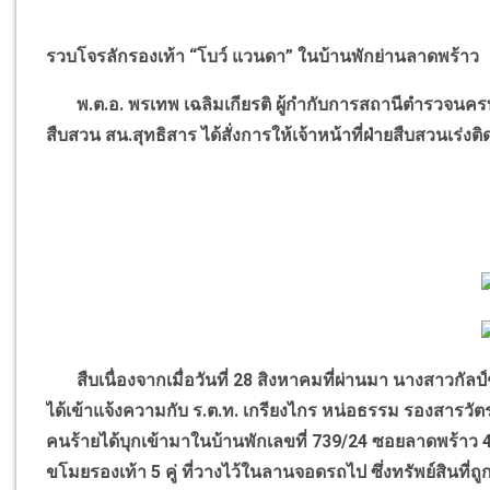
รวบโจรลักรองเท้า
“
โบว์ แวนดา
”
ในบ้านพักย่านลาดพร้าว
พ.ต.อ. พรเทพ เฉลิมเกียรติ ผู้กำกับการสถานีตำรวจนครบ
สืบสวน สน.สุทธิสาร ได้สั่งการให้เจ้าหน้าที่ฝ่ายสืบสวนเร่งติด
สืบเนื่องจากเมื่อวันที่ 28 สิงหาคมที่ผ่านมา นางสาวกัลป์ช
ได้เข้าแจ้งความกับ ร.ต.ท. เกรียงไกร หน่อธรรม รองสารวัต
คนร้ายได้บุกเข้ามาในบ้านพักเลขที่ 739/24 ซอยลาดพร้า
ขโมยรองเท้า 5 คู่ ที่วางไว้ในลานจอดรถไป ซึ่งทรัพย์สินที