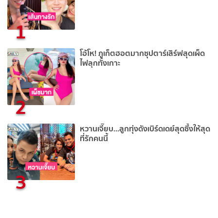
1
โอ้โห! ภูเก็ตฮอตมากซุปตาร์เสิร์ฟสุดเผ็ด
ไฟลุกทั้งเกาะ
2
หวานเจี๊ยบ...ลูกทุ่งดังเบิร์ดเดย์สุดซึ้งให้สุด
ที่รักคนนี้
3