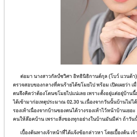
ต่อมา นางสาวกัลป์ชวิศา อิทธินิธิกานต์กุล (โบว์ แวนด้า) ด
ตรวจสอบของกลางที่คนร้ายได้ขโมยไป พร้อม เปิดเผยว่า เมื่
ตนจึงคิดว่าต้องโดนขโมยไปแน่เลย เพราะตั้งอยุ่แต่อยุ่บ้านนี
ได้เข้ามาก่อเหตุประมาณ 02.30 น.เนื่องจากวันนั้นบ้านไม่ไ
รองเท้าเนื่องจากบ้านของตนได้วางรองเท้าไว้หน้าบ้านเยอะ
คนให้ล๊อคบ้าน เพราะสิ่งของทุกอย่างในบ้านมันมีค่า ถ้าวันน
เบื้องต้นทางเจ้าหน้าที่ได้แจ้งข้อกล่าวหา โดยเบื้องต้น เจ้