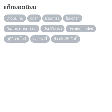
แท็กยอดนิยม
ข่าวบันเทิง
ดารา
ข่าวดารา
ไอจีดารา
อินสตราแกรมดารา
ประวัติดารา
recommended
ดูทีวีออนไลน์
ดาราเดลี่
ข่าวบันเทิงวันนี้