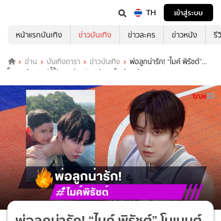
TH
เข้าสู่ระบบ
หน้าแรกบันเทิง
ข่าวบันเทิง
ข่าวละคร
ข่าวหนัง
รี
อ่าน
บันเทิงดารา
ข่าวบันเทิง
พ่อลูกน่ารัก! “ไมค์ พิรัชต์”
โมเมนต์สุดแฮปปี้ใช้เวลาร่วมกับ “น้องแม็กซ์เวลล์”
พ่อลูกน่ารัก! “ไมค์ พิรัชต์” โมเมนต์