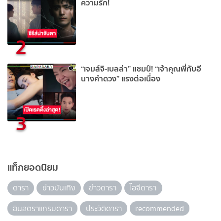
ความรัก!
2
“เจมส์จิ-เบลล่า” แชมป์! “เจ้าคุณพี่กับอี
นางคำดวง” แรงต่อเนื่อง
3
แท็กยอดนิยม
ดารา
ข่าวบันเทิง
ข่าวดารา
ไอจีดารา
อินสตราแกรมดารา
ประวัติดารา
recommended