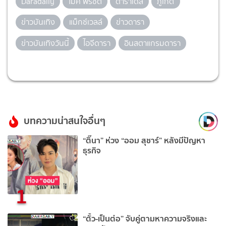
Daradaily
ไมค์ พิรัชต์
ดาราเดลี่
ภูเก็ต
ข่าวบันเทิง
แม็กซ์เวลล์
ข่าวดารา
ข่าวบันเทิงวันนี้
ไอจีดารา
อินสตาแกรมดารา
บทความน่าสนใจอื่นๆ
“ติ๊นา” ห่วง “ออม สุชาร์” หลังมีปัญหา
ธุรกิจ
1
“ตั้ว-เป็นต่อ” จับคู่ตามหาความจริงและ