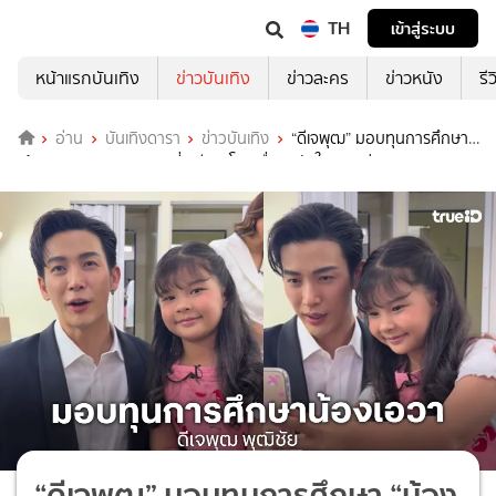
TH
เข้าสู่ระบบ
หน้าแรกบันเทิง
ข่าวบันเทิง
ข่าวละคร
ข่าวหนัง
รี
อ่าน
บันเทิงดารา
ข่าวบันเทิง
“ดีเจพุฒ” มอบทุนการศึกษา
“น้องเอวา” ลูกสาว “แดนนี่ ศรีภิญโญ” ชื่นชมหัวใจสุดแกร่ง
“ดีเจพุฒ” มอบทุนการศึกษา “น้อง