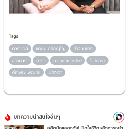
Tags
ดาราเดลี่
แดนนี่ ศรีภิญโญ
ข่าวบันเทิง
ข่าวดารา
ดารา
recommended
ไอจีดารา
ดีเจพุฒ พุฒิชัย
น้องเวา
บทความน่าสนใจอื่นๆ
อดีตนักแสดงดัง! เปิดใจชีวิตหลังการหย่า