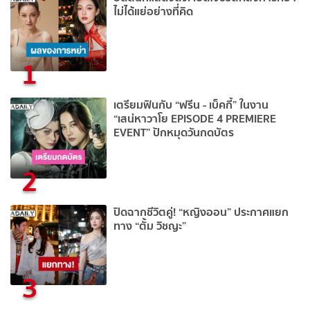
ไม่ได้แย่อย่างที่คิด
1
เตรียมฟินกับ “ฟรีน - เบ็คกี้” ในงาน
“เสน่หาวาโย EPISODE 4 PREMIERE
EVENT” ปักหมุดวันกดบัตร
2
ปิดฉากชีวิตคู่! “หญิงออน” ประกาศแยก
ทาง “ตั้ม วิชญะ”
3