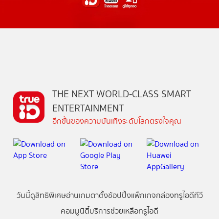
THE NEXT WORLD-CLASS SMART
ENTERTAINMENT
อีกขั้นของความบันเทิงระดับโลกตรงใจคุณ
วันนี้
ดู
สิทธิพิเศษ
อ่าน
เกม
ตาตั้ง
ช้อปปิ้ง
แพ็กเกจ
กล่องทรูไอดีทีวี
คอมมูนิตี้
บริการช่วยเหลือทรูไอดี