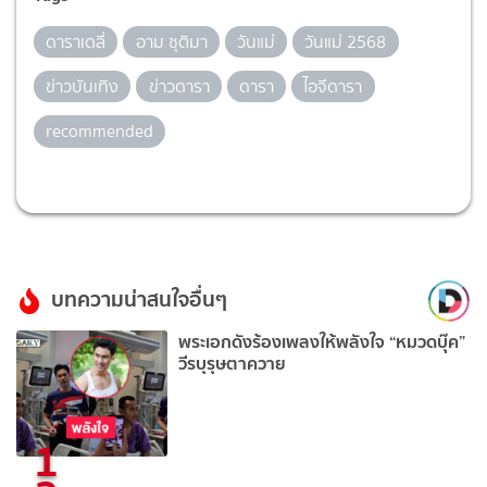
ดาราเดลี่
อาม ชุติมา
วันแม่
วันแม่ 2568
ข่าวบันเทิง
ข่าวดารา
ดารา
ไอจีดารา
recommended
บทความน่าสนใจอื่นๆ
พระเอกดังร้องเพลงให้พลังใจ “หมวดบุ๊ค”
วีรบุรุษตาควาย
1