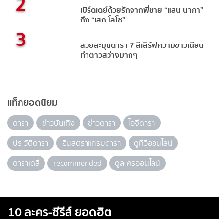
2
เบิร์ดเดย์ด้วยรักจากพี่ชาย “แสน นากา”
ถึง “เสก โลโซ”
3
สวยละมุนดารา 7 สีเสิร์ฟความขาวเนียน
ทำตาวสว่างมากๆ
แท็กยอดนิยม
ดารา
ข่าวบันเทิง
ข่าวดารา
ไอจีดารา
ประวัติดารา
อินสตราแกรมดารา
ดูทีวีออนไลน์
ดาราเดลี่
recommended
ดูละครออนไลน์
10 ละคร-ซีรีส์ ยอดฮิต