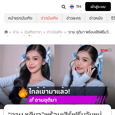
TH
เข้าสู่ระบบ
หน้าแรกบันเทิง
ข่าวบันเทิง
ข่าวละคร
ข่าวหนัง
รี
อ่าน
บันเทิงดารา
ข่าวบันเทิง
“อาม ชุติมา”พร้อมเสิร์ฟธีมวัน
แม่มอบของขวัญให้สภาสังคมสงเคราะห์
“อาม ชุติมา”พร้อมเสิร์ฟธีมวันแม่