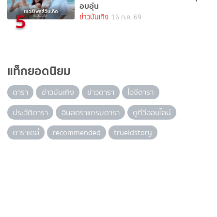
อบอุ่น
5
ข่าวบันเทิง
16 ก.ค. 69
แท็กยอดนิยม
ดารา
ข่าวบันเทิง
ข่าวดารา
ไอจีดารา
ประวัติดารา
อินสตราแกรมดารา
ดูทีวีออนไลน์
ดาราเดลี่
recommended
trueidstory