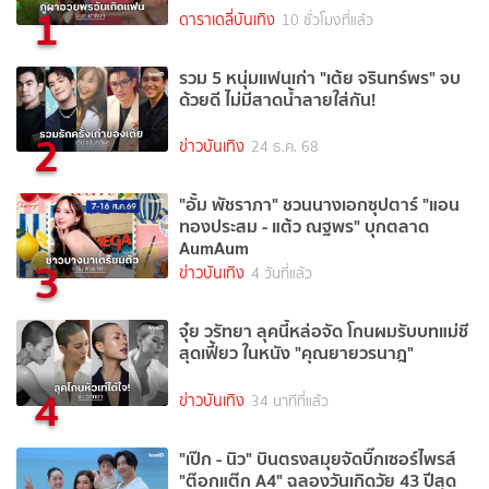
1
ดาราเดลี่บันเทิง
10 ชั่วโมงที่แล้ว
รวม 5 หนุ่มแฟนเก่า "เต้ย จรินทร์พร" จบ
ด้วยดี ไม่มีสาดน้ำลายใส่กัน!
2
ข่าวบันเทิง
24 ธ.ค. 68
"อั้ม พัชราภา" ชวนนางเอกซุปตาร์ "แอน
ทองประสม - แต้ว ณฐพร" บุกตลาด
AumAum
3
ข่าวบันเทิง
4 วันที่แล้ว
จุ๋ย วรัทยา ลุคนี้หล่อจัด โกนผมรับบทแม่ชี
สุดเฟี้ยว ในหนัง "คุณยายวรนาฎ"
4
ข่าวบันเทิง
34 นาทีที่แล้ว
"เป๊ก - นิว" บินตรงสมุยจัดบิ๊กเซอร์ไพรส์
"ต๊อกแต๊ก A4" ฉลองวันเกิดวัย 43 ปีสุด