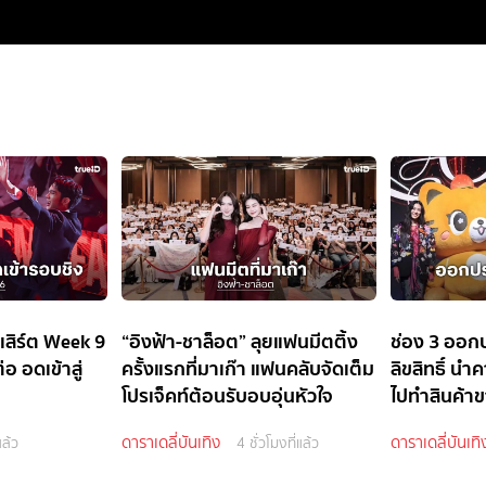
สิร์ต Week 9
“อิงฟ้า-ชาล็อต” ลุยแฟนมีตติ้ง
ช่อง 3 ออก
่อ อดเข้าสู่
ครั้งแรกที่มาเก๊า แฟนคลับจัดเต็ม
ลิขสิทธิ์ น
โปรเจ็คท์ต้อนรับอบอุ่นหัวใจ
ไปทำสินค้าข
อนุญาต
ดาราเดลี่บันเทิง
ดาราเดลี่บันเทิ
แล้ว
4 ชั่วโมงที่แล้ว