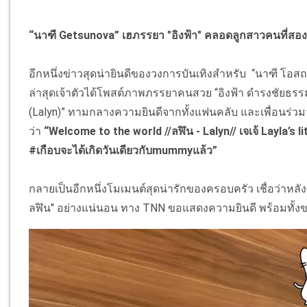
“นาฑี Getsunova” เฮภรรยา "อิงฟ้า" คลอดลูกสาวคนที่สองส
อีกหนึ่งข่าวสุดน่ายินดีของวงการบันเทิงสำหรับ “นาฑี โอสถานุ
ล่าสุดเจ้าตัวได้โพสต์ภาพภรรยาคนสวย “อิงฟ้า ดำรงชัยธรรม” 
(Lalyn)” ทามกลางความยินดีจากทั้งแฟนคลับ และเพื่อนร่ว
ว่า
“Welcome to the world //ลฬิน - Lalyn// เจเจ้ Layla’s 
#เกือบจะได้เกิดวันเดียวกับmummyแล้ว”
กลายเป็นอีกหนึ่งโมเมนต์สุดน่ารักของครอบครัว เชื่อว่าหลัง
ลฬิน" อย่างแน่นอน ทาง TNN ขอแสดงความยินดี พร้อมทั้ง