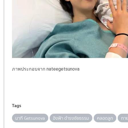
ภาพประกอบจาก nateegetsunova
Tags
นาฑี Getsunova
อิงฟ้า ดำรงชัยธรรม
คลอดลูก
ทา