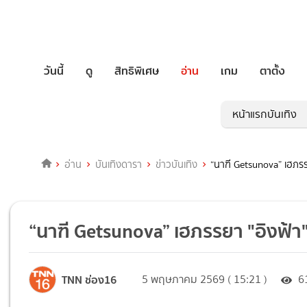
วันนี้
ดู
สิทธิพิเศษ
อ่าน
เกม
ตาตั้ง
หน้าแรกบันเทิง
อ่าน
บันเทิงดารา
ข่าวบันเทิง
“นาฑี Getsunova” เฮภรร
“นาฑี Getsunova” เฮภรรยา "อิงฟ้า
TNN ช่อง16
5 พฤษภาคม 2569 ( 15:21 )
6