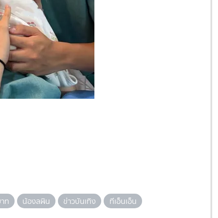
ยาท
น้องลฬิน
ข่าวบันเทิง
ทีเอ็นเอ็น