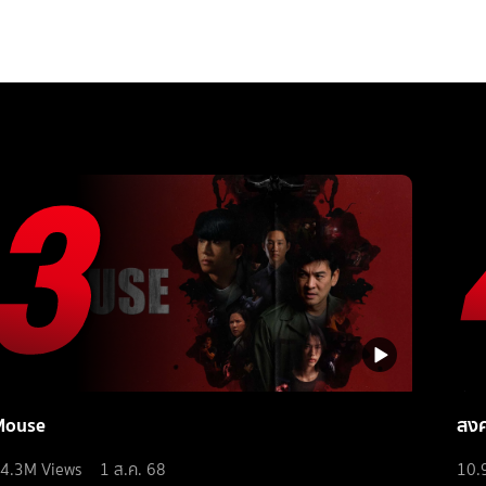
Mouse
สง
4.3M
Views
1 ส.ค. 68
10.