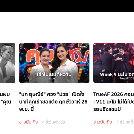
โกนผม
"นก อุษณีย์" ควง "ม่วย" เปิดใจ
TrueAF 2026 คอนเ
ง "คุณ
นาทีคุกเข่าขอแต่ง ฤกษ์วิวาห์ 26
: V11 นะโม ไม่ได้ไปต
พ.ย. นี้
รอบชิงแชมป์
ข่าวบันเทิง
ข่าวบันเทิง
4 ชั่วโมงที่แล้ว
4 ชั่วโมงที่