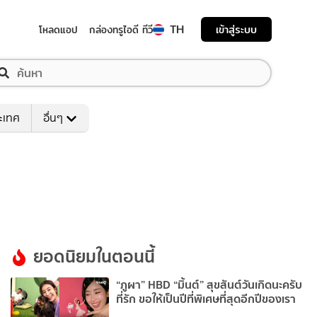
TH
เข้าสู่ระบบ
โหลดแอป
กล่องทรูไอดี ทีวี
ระเทศ
อื่นๆ
ยอดนิยมในตอนนี้
“ภูผา” HBD “มิ้นต์” สุขสันต์วันเกิดนะครับ
ที่รัก ขอให้เป็นปีที่พิเศษที่สุดอีกปีของเรา