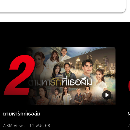
ตามหารักที่เธอลืม
7.8M
Views
11 พ.ย. 68
2