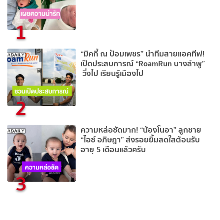
1
“มิคกี้ ณ ป้อมเพชร” นำทีมสายแอคทีฟ!
เปิดประสบการณ์ “RoamRun บางลำพู”
วิ่งไป เรียนรู้เมืองไป
2
ความหล่อชัดมาก! “น้องโนอา” ลูกชาย
“ไอซ์ อภิษฎา” ส่งรอยยิ้มสดใสต้อนรับ
อายุ 5 เดือนแล้วครับ
3