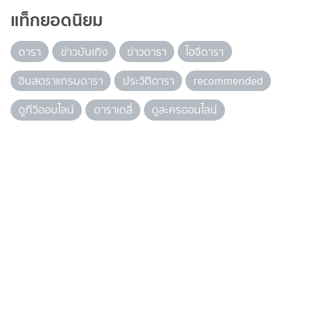
แท็กยอดนิยม
ดารา
ข่าวบันเทิง
ข่าวดารา
ไอจีดารา
อินสตราแกรมดารา
ประวัติดารา
recommended
ดูทีวีออนไลน์
ดาราเดลี่
ดูละครออนไลน์