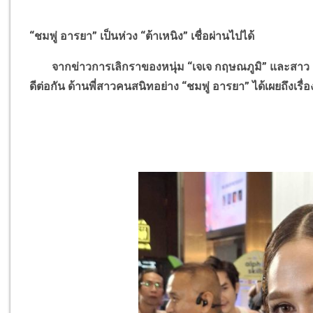
“ชมพู่ อารยา” เป็นห่วง “ต้าเหนิง” เชื่อผ่านไปได้
จากข่าวการเลิกราของหนุ่ม “เจเจ กฤษณภูมิ” และสาว “ต้า
ดีต่อกัน ด้านพี่สาวคนสนิทอย่าง “ชมพู่ อารยา” ได้เผยถึงเรื่องน