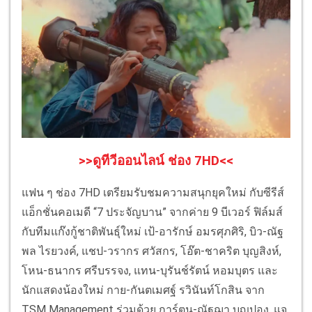
>>ดูทีวีออนไลน์ ช่อง 7HD<<
แฟน ๆ ช่อง 7HD เตรียมรับชมความสนุกยุคใหม่ กับซีรีส์
แอ็กชั่นคอเมดี “7 ประจัญบาน” จากค่าย 9 บีเวอร์ ฟิล์มส์
กับทีมแก๊งกู้ชาติพันธุ์ใหม่ เป้-อารักษ์ อมรศุภศิริ, บิว-ณัฐ
พล ไรยวงค์, แชป-วรากร ศวัสกร, โอ๊ต-ชาคริต บุญสิงห์,
โหน-ธนากร ศรีบรรจง, แทน-บุรันช์รัตน์ หอมบุตร และ
นักแสดงน้องใหม่ กาย-กันตเมศฐ์ รวินันท์โกสิน จาก
TSM Management ร่วมด้วย การ์ตูน-ณัฐฌา บุญปอง, แจ