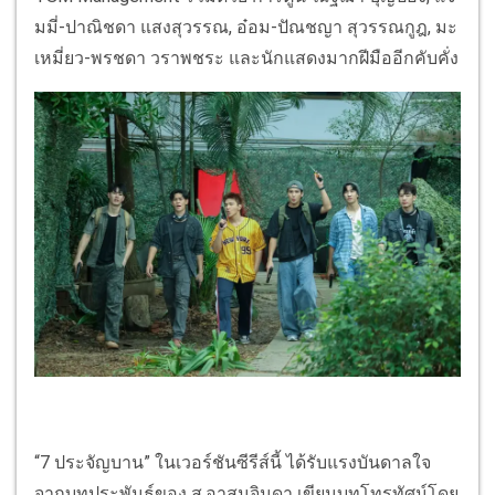
มมี่-ปาณิชดา แสงสุวรรณ, อ๋อม-ปัณชญา สุวรรณกูฎ, มะ
เหมี่ยว-พรชดา วราพชระ และนักแสดงมากฝีมืออีกคับคั่ง
“7 ประจัญบาน” ในเวอร์ชันซีรีส์นี้ ได้รับแรงบันดาลใจ
จากบทประพันธ์ของ ส.อาสนจินดา เขียนบทโทรทัศน์โดย