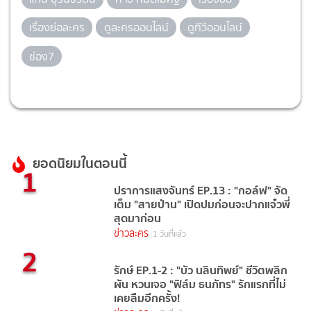
เรื่องย่อละคร
ดูละครออนไลน์
ดูทีวีออนไลน์
ช่อง7
ยอดนิยมในตอนนี้
1
ปราการแสงจันทร์ EP.13 : "กอล์ฟ" จัด
เต็ม "สายป่าน" เปิดปมก่อนจะปากแจ๋วพี่
สุดมาก่อน
ข่าวละคร
1 วันที่แล้ว
2
รักษ์ EP.1-2 : "บัว นลินทิพย์" ชีวิตพลิก
ผัน หวนเจอ "ฟิล์ม ธนภัทร" รักแรกที่ไม่
เคยลืมอีกครั้ง!