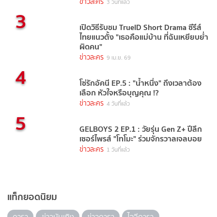
ข่าวละคร
3 วันที่แล้ว
3
เปิดวิธีรับชม TrueID Short Drama ซีรีส์
ไทยแนวตั้ง "เธอคือแม่บ้าน ที่ฉันเหยียบย่ำ
ผิดคน"
ข่าวละคร
9 เม.ย. 69
4
โซ่รักอัคนี EP.5 : "น้ำหนึ่ง" ถึงเวลาต้อง
เลือก หัวใจหรือบุญคุณ !?
ข่าวละคร
4 วันที่แล้ว
5
GELBOYS 2 EP.1 : วัยรุ่น Gen Z+ ปีลึก
เซอร์ไพรส์ "โทโมะ" ร่วมจักรวาลเจลบอย
ข่าวละคร
1 วันที่แล้ว
แท็กยอดนิยม
ดารา
ข่าวบันเทิง
ข่าวดารา
ไอจีดารา