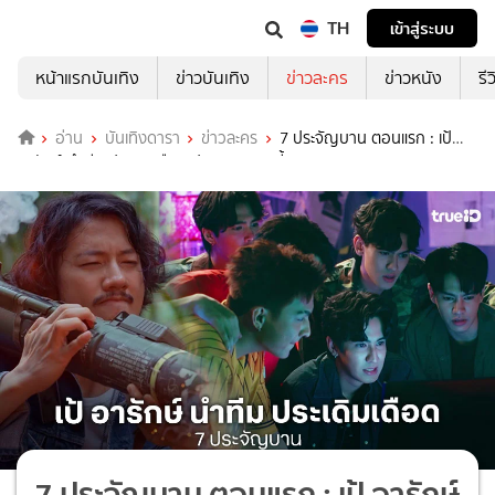
TH
เข้าสู่ระบบ
หน้าแรกบันเทิง
ข่าวบันเทิง
ข่าวละคร
ข่าวหนัง
รี
อ่าน
บันเทิงดารา
ข่าวละคร
7 ประจัญบาน ตอนแรก : เป้
อารักษ์ นำทีม ประเดิมเดือด ปนฮา 5 ก.พ.นี้
7 ประจัญบาน ตอนแรก : เป้ อารักษ์