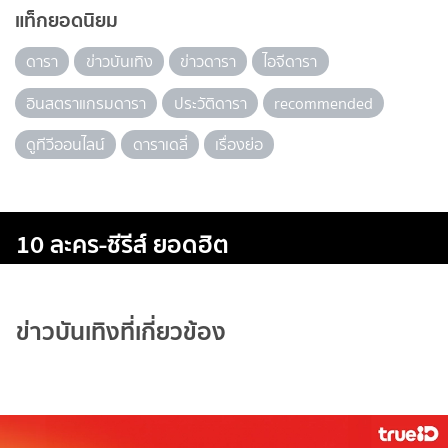
แท็กยอดนิยม
ดารา
ข่าวบันเทิง
ข่าวดารา
ไอจีดารา
อินสตราแกรมดารา
ประวัติดารา
recommended
ดูทีวีออนไลน์
ดาราเดลี่
เรื่องย่อ
10 ละคร-ซีรีส์ ยอดฮิต
ข่าวบันเทิงที่เกี่ยวข้อง