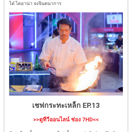
ได๋ ไดอาน่า จงจินตนาการ
เชฟกระทะเหล็ก EP.13
>>ดูทีวีออนไลน์ ช่อง 7HD<<