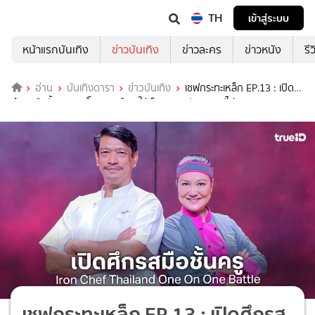
TH
เข้าสู่ระบบ
หน้าแรกบันเทิง
ข่าวบันเทิง
ข่าวละคร
ข่าวหนัง
รี
อ่าน
บันเทิงดารา
ข่าวบันเทิง
เชฟกระทะเหล็ก EP.13 : เปิด
ศึกรสมือชั้นครู เชฟโจ พลิกตำราใส่เต็มสูบขอปราบ เชฟไก่
เชฟกระทะเหล็ก EP.13 : เปิดศึกรส