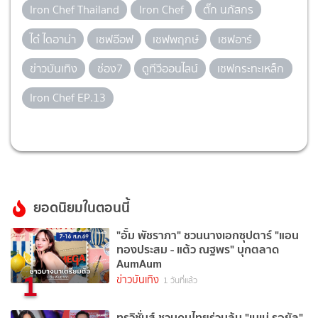
Iron Chef Thailand
Iron Chef
ตั๊ก นภัสกร
ได๋ ไดอาน่า
เชฟอ๊อฟ
เชฟพฤกษ์
เชฟอาร์
ข่าวบันเทิง
ช่อง7
ดูทีวีออนไลน์
เชฟกระทะเหล็ก
Iron Chef EP.13
ยอดนิยมในตอนนี้
"อั้ม พัชราภา" ชวนนางเอกซุปตาร์ "แอน
ทองประสม - แต้ว ณฐพร" บุกตลาด
AumAum
1
ข่าวบันเทิง
1 วันที่แล้ว
ทรูวิชั่นส์ ชวนคนไทยร่วมลุ้น "เนเน่ รอยัล"