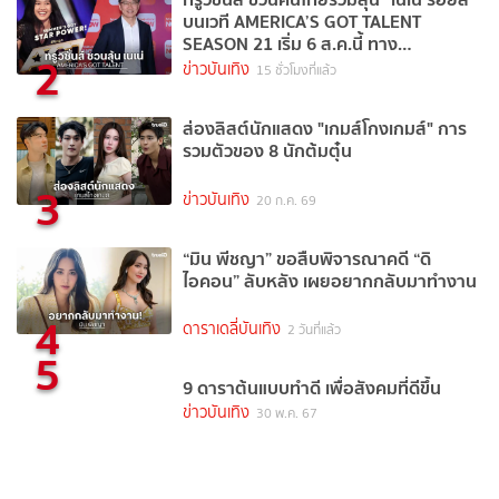
บนเวที AMERICA’S GOT TALENT
SEASON 21 เริ่ม 6 ส.ค.นี้ ทาง
2
TrueVisions NOW
ข่าวบันเทิง
15 ชั่วโมงที่แล้ว
ส่องลิสต์นักแสดง "เกมส์โกงเกมส์" การ
รวมตัวของ 8 นักต้มตุ๋น
3
ข่าวบันเทิง
20 ก.ค. 69
“มิน พีชญา” ขอสืบพิจารณาคดี “ดิ
ไอคอน” ลับหลัง เผยอยากกลับมาทำงาน
4
ดาราเดลี่บันเทิง
2 วันที่แล้ว
5
9 ดาราต้นแบบทำดี เพื่อสังคมที่ดีขึ้น
ข่าวบันเทิง
30 พ.ค. 67