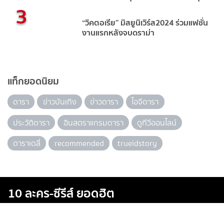
3
“วิคตอเรีย” มิสยูนิเวิร์ส2024 ร่วมแฟชั่น
งานแรกหลังจบดราม่า
แท็กยอดนิยม
ดารา
ข่าวบันเทิง
ข่าวดารา
ไอจีดารา
ประวัติดารา
อินสตราแกรมดารา
ดูทีวีออนไลน์
ดาราเดลี่
recommended
trueidstory
10 ละคร-ซีรีส์ ยอดฮิต