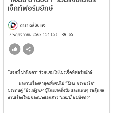
เจ็คท์ฟอร์มยักษ์
ดาราเดลี่บันเทิง
7 พฤศจิกายน 2568 ( 14:15 )
65
“แจมมี่ ปานิชดา” ร่วมแจมในโปรเจ็คท์ฟอร์มยักษ์
ผลงานเรื่องล่าสุดเพิ่งจบไป
“โอม! พระยาไฟ”
ประกบคู่
“บิว ณัฐพล”
บู๊โกยเรตติ้งปัง และแฟนๆ รอลุ้นผล
งานเรื่องใหม่ของนางเอกสาว
“แจมมี่ ปาณิชดา
”