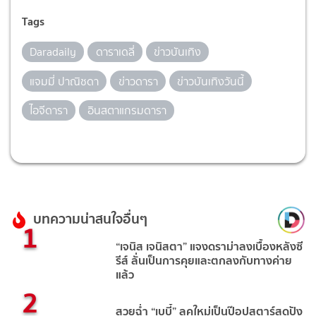
Tags
Daradaily
ดาราเดลี่
ข่าวบันเทิง
แจมมี่ ปาณิชดา
ข่าวดารา
ข่าวบันเทิงวันนี้
ไอจีดารา
อินสตาแกรมดารา
บทความน่าสนใจอื่นๆ
1
“เจนิส เจนิสตา” แจงดราม่าลงเบื้องหลังซี
รีส์ ลั่นเป็นการคุยและตกลงกับทางค่าย
แล้ว
2
สวยฉ่ำ “เบบี๋” ลุคใหม่เป็นป๊อปสตาร์สุดปัง