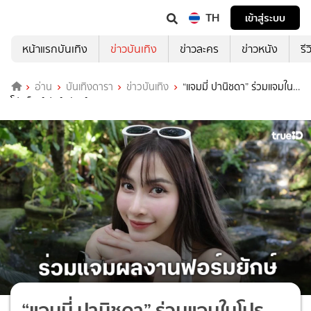
TH
เข้าสู่ระบบ
หน้าแรกบันเทิง
ข่าวบันเทิง
ข่าวละคร
ข่าวหนัง
รี
อ่าน
บันเทิงดารา
ข่าวบันเทิง
“แจมมี่ ปานิชดา” ร่วมแจมใน
โปรเจ็คท์ฟอร์มยักษ์
“แจมมี่ ปานิชดา” ร่วมแจมในโปร