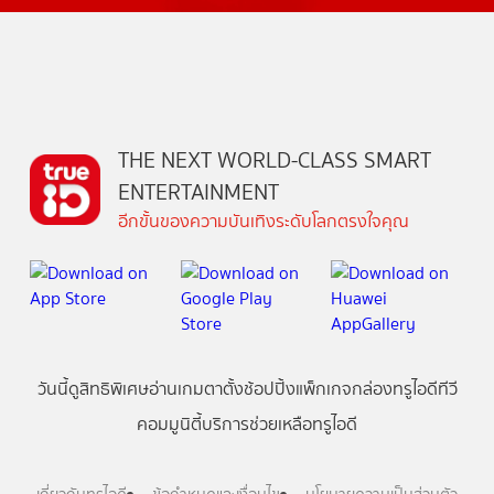
THE NEXT WORLD-CLASS SMART
ENTERTAINMENT
อีกขั้นของความบันเทิงระดับโลกตรงใจคุณ
วันนี้
ดู
สิทธิพิเศษ
อ่าน
เกม
ตาตั้ง
ช้อปปิ้ง
แพ็กเกจ
กล่องทรูไอดีทีวี
คอมมูนิตี้
บริการช่วยเหลือทรูไอดี