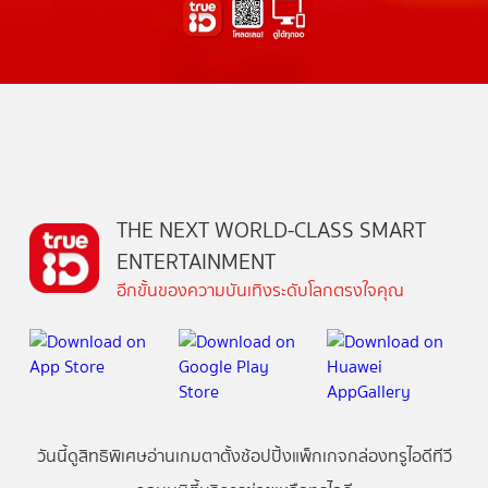
THE NEXT WORLD-CLASS SMART
ENTERTAINMENT
อีกขั้นของความบันเทิงระดับโลกตรงใจคุณ
วันนี้
ดู
สิทธิพิเศษ
อ่าน
เกม
ตาตั้ง
ช้อปปิ้ง
แพ็กเกจ
กล่องทรูไอดีทีวี