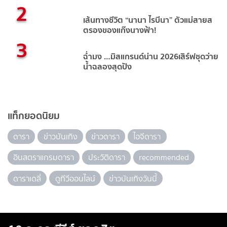
2
เส้นทางชีวิต “นานา ไรบีนา” ตัวแม่สายส
ตรองของแก๊งนางฟ้า!
3
ฉ่ำมง …มิสแกรนด์น่าน 2026เสิร์ฟชุดว่าย
น้ำฉลองสุดปัง
แท็กยอดนิยม
ดารา
ข่าวบันเทิง
ข่าวดารา
ไอจีดารา
อินสตราแกรมดารา
ประวัติดารา
recommended
ดาราเดลี่
ดูทีวีออนไลน์
ข่าวบันเทิงวันนี้