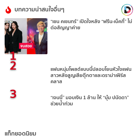
บทความน่าสนใจอื่นๆ
“เชน คเชนทร์” เปิดใจหลัง “ฟรีน-เบ็คกี้” ไม่
ต่อสัญญาค่าย
1
2
แฟนหนุ่มโพสต์แบบนี้ปลอบโยนหัวใจแฟน
สาวหลังสูญเสียตุ๊กตาและดราม่าเฟิร์ส
คลาส
3
“เจนนี่” มอบเงิน 1 ล้าน ให้ “บุ๋ม ปนัดดา”
ช่วยน้ำท่วม
แท็กยอดนิยม