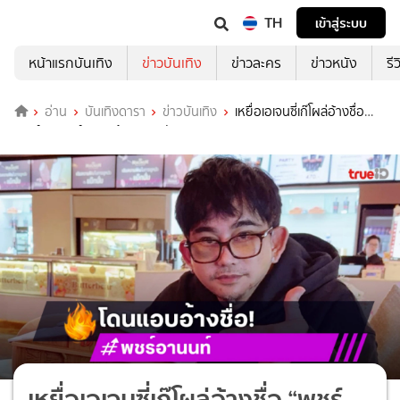
TH
เข้าสู่ระบบ
หน้าแรกบันเทิง
ข่าวบันเทิง
ข่าวละคร
ข่าวหนัง
รี
อ่าน
บันเทิงดารา
ข่าวบันเทิง
เหยื่อเอเจนซี่เก๊โผล่อ้างชื่อ
“พชร์ อานนท์” ลวงเข้าวงการบันเทิง
เหยื่อเอเจนซี่เก๊โผล่อ้างชื่อ “พชร์