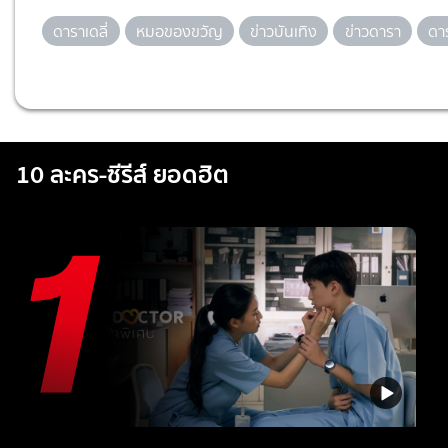
ดาราเดลี่
หมอของขวัญ
ข่าวบันเทิง
ข่าวดารา
ดา
10 ละคร-ซีรีส์ ยอดฮิต