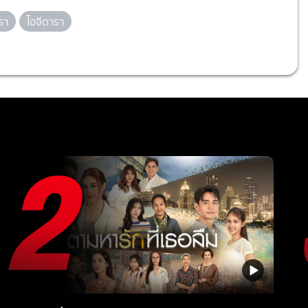
รา
ไอจีดารา