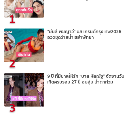
1
“ยีนส์ พิชญาวี” มิสแกรนด์กรุงเทพ2026
อวดชุดว่ายน้ำเขย่าพัทยา
2
9 ปี ที่มีบาสให้รัก “บาส หัสณัฐ” จัดงานวัน
เกิดครบรอบ 27 ปี อบอุ่บ น้ำตาท่วม
3