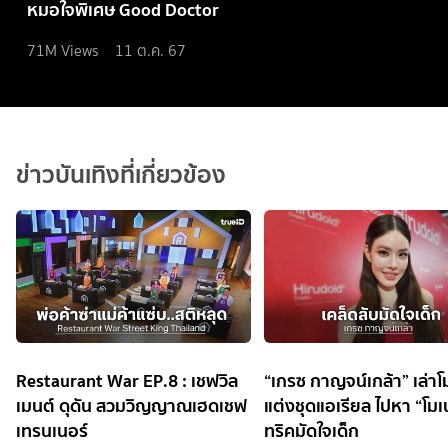
หมอใจพิเศษ Good Doctor
71M
Views
11 ต.ค. 67
ข่าวบันเทิงที่เกี่ยวข้อง
Restaurant War EP.8 : เชฟวิล
“เกรซ กาญจน์เกล้า” เล่าโ
เมนต์ ดุดัน สวมวิญญาณเฮดเชฟ
แต่งชุดแอเรียล ไปหา “โมเ
เทรนเนอร์
ทริคมัดใจเด็ก