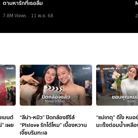
ตามหารักที่เธอลืม
7.8M
Views
11 พ.ย. 68
2
มเมนต์
“ลีน่า-หมิว” ปิดกล้องซีรีส์
“แม่เกตุ” ดีใจ หม
น่” เผย
“Plslove รักได้ไหม” เบื้องหวาน
มะเร็งต่อมน้ำเหลือ
เจี๊ยบริมทะเล