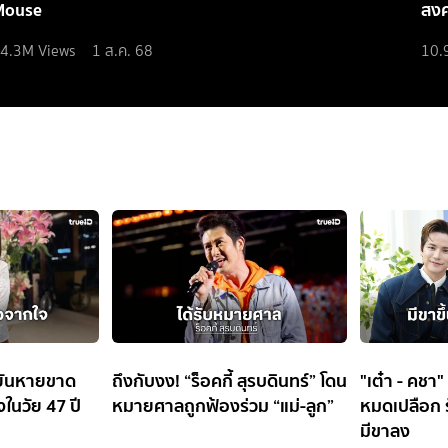
Mouse
สง
4.3M
Views
1 ส.ค. 68
10.
อยันหายขาด
ถึงกับงง! “ร็อคกี้ สุรบดินทร์” โดน
"เต๋า - คชา" 
งในวัย 47 ปี
หมายศาลถูกฟ้องร่วม “แม่-ลูก”
หมดเปลือก รั
มีขาลง