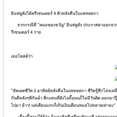
อินฟลูดังได้พรีเซนเตอร์ 4 ตัวหลังคืนใบแพทยสภา
จากกรณีที่
“
หมอของขวัญ
”
อินฟลูดัง ประกาศลาออกจาก
รีเซนเตอร์ 4 ราย
เธอโพสต์ว่า
“
อัพเดตชีวิต
2
อาทิตย์หลังคืนใบแพทยสภา ชีวิตรู้สึกโล่งเหม
กันดีหลังๆตีกันฉ่ำ ตีกะคนที่ยังไงมั๊นนนก็ไม่มีวันผิด ออกมาป
ไปมา อ้าว! แค่เดือนแรกก็เกินเงินเดือนหมอไปหลายเท่าละ
”
เรื่องนี้สอนให้รู้ว่า ถ้าเราคิดดีเตรียมตัวมาดี อย่ายอมถูกกด