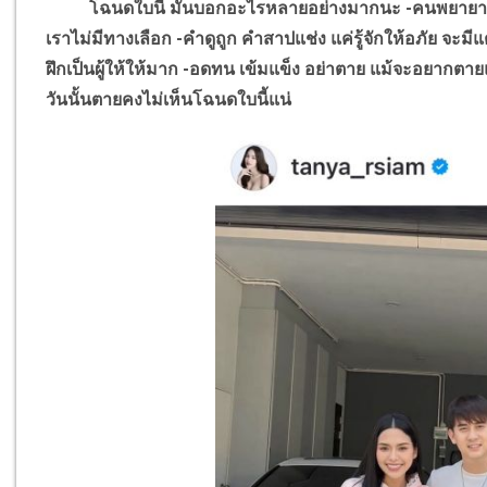
โฉนดใบนี้ มันบอกอะไรหลายอย่างมากนะ -คนพยายามเท่านั
เราไม่มีทางเลือก -คำดูถูก คำสาปแช่ง แค่รู้จักให้อภัย จะมีแ
ฝึกเป็นผู้ให้ให้มาก -อดทน เข้มแข็ง อย่าตาย แม้จะอยากตายแค
วันนั้นตายคงไม่เห็นโฉนดใบนี้แน่