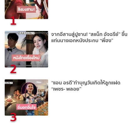
1
จากอีสานสู่ปูซาน! “สแน็ก อัจฉรีย์” ขึ้น
แท่นนางเอกหนังประกบ “พี่ฮง”
2
“แอน อรดี”ทำบุญวันเกิดให้ลูกแฝด
“เพชร- พลอย”
3