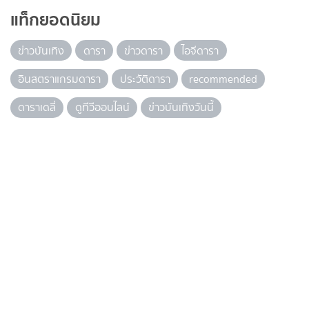
แท็กยอดนิยม
ข่าวบันเทิง
ดารา
ข่าวดารา
ไอจีดารา
อินสตราแกรมดารา
ประวัติดารา
recommended
ดาราเดลี่
ดูทีวีออนไลน์
ข่าวบันเทิงวันนี้