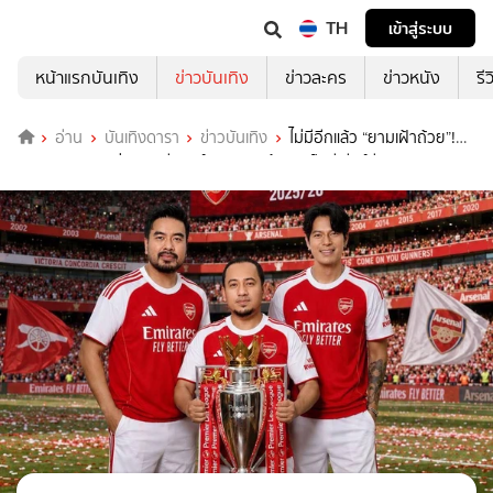
TH
เข้าสู่ระบบ
หน้าแรกบันเทิง
ข่าวบันเทิง
ข่าวละคร
ข่าวหนัง
รี
อ่าน
บันเทิงดารา
ข่าวบันเทิง
ไม่มีอีกแล้ว “ยามเฝ้าถ้วย”!
“LABANOON” ร่วมยินดี “อาร์เซนอล” คว้าแชมป์พรีเมียร์ลีก