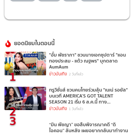
ยอดนิยมในตอนนี้
"อั้ม พัชราภา" ชวนนางเอกซุปตาร์ "แอน
ทองประสม - แต้ว ณฐพร" บุกตลาด
AumAum
1
ข่าวบันเทิง
2 วันที่แล้ว
ทรูวิชั่นส์ ชวนคนไทยร่วมลุ้น "เนเน่ รอยัล"
บนเวที AMERICA’S GOT TALENT
SEASON 21 เริ่ม 6 ส.ค.นี้ ทาง
2
TrueVisions NOW
ข่าวบันเทิง
1 วันที่แล้ว
3
“มิน พีชญา” ขอสืบพิจารณาคดี “ดิ
ไอคอน” ลับหลัง เผยอยากกลับมาทำงาน