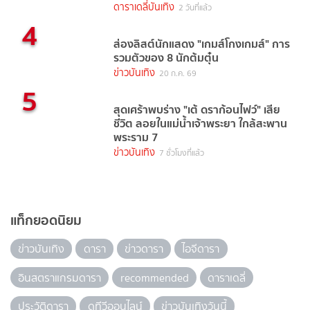
ดาราเดลี่บันเทิง
2 วันที่แล้ว
4
ส่องลิสต์นักแสดง "เกมส์โกงเกมส์" การ
รวมตัวของ 8 นักต้มตุ๋น
ข่าวบันเทิง
20 ก.ค. 69
5
สุดเศร้าพบร่าง "เต้ ดราก้อนไฟว์" เสีย
ชีวิต ลอยในแม่น้ำเจ้าพระยา ใกล้สะพาน
พระราม 7
ข่าวบันเทิง
7 ชั่วโมงที่แล้ว
แท็กยอดนิยม
ข่าวบันเทิง
ดารา
ข่าวดารา
ไอจีดารา
อินสตราแกรมดารา
recommended
ดาราเดลี่
ประวัติดารา
ดูทีวีออนไลน์
ข่าวบันเทิงวันนี้