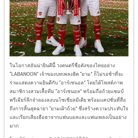
ในโอกาสอันน่ายินดีนี้ วงดนตรีชื่อดังของไทยอย่าง
“LABANOON” เจ้าของบทเพลงฮิต “ยาม” ก็ไม่รอช้าที่จะ
ร่วมแสดงความยินดีกับ “อาร์เซนอล” โดยได้โพสต์ภาพ
สมาชิกวงสวมเสื้อทีม “อาร์เซนอล” พร้อมถือถ้วยแชมป์
พรีเมียร์ลีกจำลองลงบนโซเชียลมีเดีย พร้อมแคปชั่นที่สื่อ
ถึงการสิ้นสุดฉายา “ยามเฝ้าถ้วย” ซึ่งสร้างความประทับใจ
และเรียกเสียงฮือฮาจากแฟนบอลและแฟนเพลงเป็นอย่าง
มาก