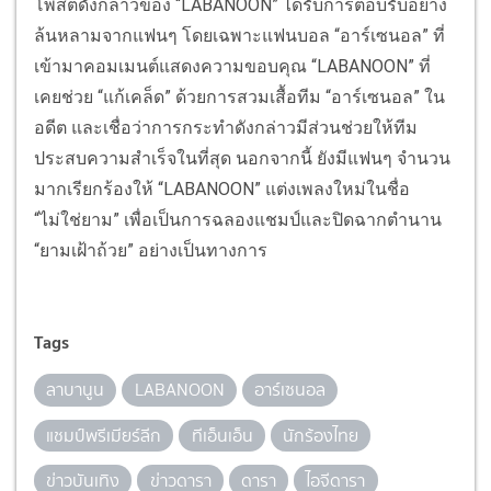
โพสต์ดังกล่าวของ “LABANOON” ได้รับการตอบรับอย่าง
ล้นหลามจากแฟนๆ โดยเฉพาะแฟนบอล “อาร์เซนอล” ที่
เข้ามาคอมเมนต์แสดงความขอบคุณ “LABANOON” ที่
เคยช่วย “แก้เคล็ด” ด้วยการสวมเสื้อทีม “อาร์เซนอล” ใน
อดีต และเชื่อว่าการกระทำดังกล่าวมีส่วนช่วยให้ทีม
ประสบความสำเร็จในที่สุด นอกจากนี้ ยังมีแฟนๆ จำนวน
มากเรียกร้องให้ “LABANOON” แต่งเพลงใหม่ในชื่อ
“ไม่ใช่ยาม” เพื่อเป็นการฉลองแชมป์และปิดฉากตำนาน
“ยามเฝ้าถ้วย” อย่างเป็นทางการ
Tags
ลาบานูน
LABANOON
อาร์เซนอล
แชมป์พรีเมียร์ลีก
ทีเอ็นเอ็น
นักร้องไทย
ข่าวบันเทิง
ข่าวดารา
ดารา
ไอจีดารา