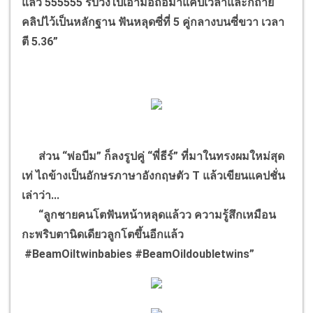
แล้ว 555555 รีบวิ่งไปเอามือถือมาแค็ปเวลาและก็ถ่าย
คลิปไว้เป็นหลักฐาน ฟันหลุดซี่ที่ 5 คู่กลางบนซี่ขวา เวลา
ตี 5.36”
ส่วน “พ่อบีม” ก็ลงรูปคู่ “พี่ธีร์” ที่มาในทรงผมใหม่สุด
เท่ ไถข้างเป็นอักษรภาษาอังกฤษตัว T แล้วเขียนแคปชั่น
เล่าว่า...
“ลูกชายคนโตฟันหน้าหลุดแล้วว ความรู้สึกเหมือน
กะพริบตานิดเดียวลูกโตขึ้นอีกแล้ว
#BeamOiltwinbabies #BeamOildoubletwins”