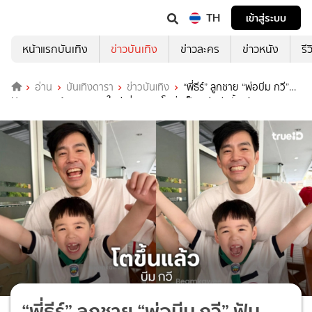
TH
เข้าสู่ระบบ
หน้าแรกบันเทิง
ข่าวบันเทิง
ข่าวละคร
ข่าวหนัง
รี
อ่าน
บันเทิงดารา
ข่าวบันเทิง
“พี่ธีร์” ลูกชาย “พ่อบีม กวี”
ฟันหลุดมาพร้อมทรงผมใหม่ พี่ชายคนโตเริ่มเป็นหนุ่มอีกขั้นแล้ว!
“พี่ธีร์” ลูกชาย “พ่อบีม กวี” ฟัน