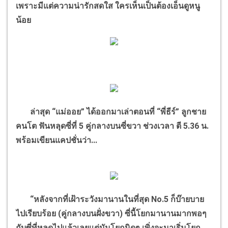
เพราะมีแต่ความน่ารักสดใส ใครเห็นเป็นต้องเอ็นดูหนู
น้อย
ล่าสุด “แม่ออย” ได้ออกมาเล่าตอนที่ “พี่ธีร์” ลูกชาย
คนโต ฟันหลุดซี่ที่ 5 คู่กลางบนซี่ขวา ช่วงเวลา ตี 5.36 น.
พร้อมเขียนแคปชั่นว่า...
“หลังจากที่เฝ้าระวังมานานในที่สุด No.5 ก็บ๊ายบาย
ไปเรียบร้อย (คู่กลางบนฝั่งขวา) ซี่นี้โยกมานานมากพอๆ
กับซี่ที่หลุดไปแล้วเลยแต่มันโยกนิดๆ เพิ่งจะมาเริ่มโยก