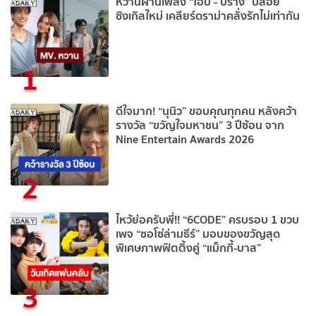
หวานผ่านเพลง “โอบ - ปราง” ปล่อย
ซิงเกิลใหม่ เคลียร์ดราม่าคลั่งรักไม่เท่ากัน
1
ดีใจมาก! “นุนิว” ขอบคุณทุกคน หลังคว้า
รางวัล “ขวัญใจมหาชน” 3 ปีซ้อน จาก
Nine Entertain Awards 2026
2
ไหว้ย่อครับพี่!! “6CODE” ครบรอบ 1 ขวบ
เพจ “ซอโซ่ล่ามธีร์” มอบของขวัญสุด
พิเศษภาพฟิตติ้งคู่ “แม็กกี้-บาส”
3