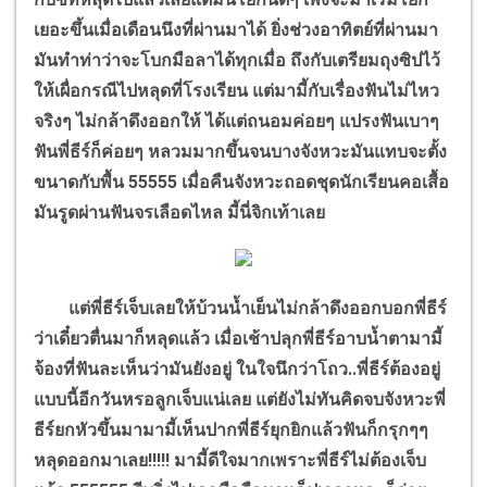
เยอะขึ้นเมื่อเดือนนึงที่ผ่านมาได้ ยิ่งช่วงอาทิตย์ที่ผ่านมา
มันทำท่าว่าจะโบกมือลาได้ทุกเมื่อ ถึงกับเตรียมถุงซิปไว้
ให้เผื่อกรณีไปหลุดที่โรงเรียน แต่มามี้กับเรื่องฟันไม่ไหว
จริงๆ ไม่กล้าดึงออกให้ ได้แต่ถนอมค่อยๆ แปรงฟันเบาๆ
ฟันพี่ธีร์ก็ค่อยๆ หลวมมากขึ้นจนบางจังหวะมันแทบจะตั้ง
ขนาดกับพื้น 55555 เมื่อคืนจังหวะถอดชุดนักเรียนคอเสื้อ
มันรูดผ่านฟันจรเลือดไหล มี้นี่จิกเท้าเลย
แต่พี่ธีร์เจ็บเลยให้บ้วนน้ำเย็นไม่กล้าดึงออกบอกพี่ธีร์
ว่าเดี๋ยวตื่นมาก็หลุดแล้ว เมื่อเช้าปลุกพี่ธีร์อาบน้ำตามามี้
จ้องที่ฟันละเห็นว่ามันยังอยู่ ในใจนึกว่าโถว..พี่ธีร์ต้องอยู่
แบบนี้อีกวันหรอลูกเจ็บแน่เลย แต่ยังไม่ทันคิดจบจังหวะพี่
ธีร์ยกหัวขึ้นมามามี้เห็นปากพี่ธีร์ยุกยิกแล้วฟันก็กรุกๆๆ
หลุดออกมาเลย!!!!! มามี้ดีใจมากเพราะพี่ธีร์ไม่ต้องเจ็บ